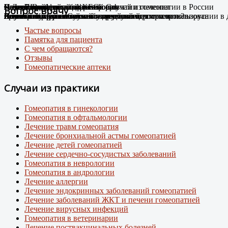
Случай Вай-фай
Я не могу дышать без телефона!
Новые препараты цифровой эры
Лечение цифровой зависимости
К Дню гомеопатии: факты о развитии гомеопатии в России
Остеоартроз.
Соли Шюсслера
Склероатрофический лихен. Случай излечения
Случай диабета
Новый штамм ковида ХЕС.
Вопрос врачу
Человек-антенна. Случай излечения.
Случай из практики
Появились случаи плохого самочувствия при использовании в
про игровую зависимость у детей и подростков
Случай из практики.
Какими гомеопатическими средствами что лечить?
Лечение Крауроза вульвы гомеопатией
Лечение гомеопатией
Внимание: пришел новый вирусный штамм коронавируса
Частые вопросы
Памятка для пациента
С чем обращаются?
Отзывы
Гомеопатические аптеки
Случаи из практики
Гомеопатия в гинекологии
Гомеопатия в офтальмологии
Лечение травм гомеопатия
Лечение бронхиальной астмы гомеопатией
Лечение детей гомеопатией
Лечение сердечно-сосудистых заболеваний
Гомеопатия в неврологии
Гомеопатия в андрологии
Лечение аллергии
Лечение эндокринных заболеваний гомеопатией
Лечение заболеваний ЖКТ и печени гомеопатией
Лечение вирусных инфекций
Гомеопатия в ветеринарии
Лечение поствакцинальных болезней