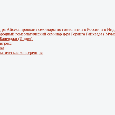
и д-ра Айсека проводит семинары по гомеопатии в России и в Инд
народный гомеопатический семинар д-ра Горанга Гайквада ( Мумб
а Банерджи (Индия).
нгресс
ека
патическая конференция