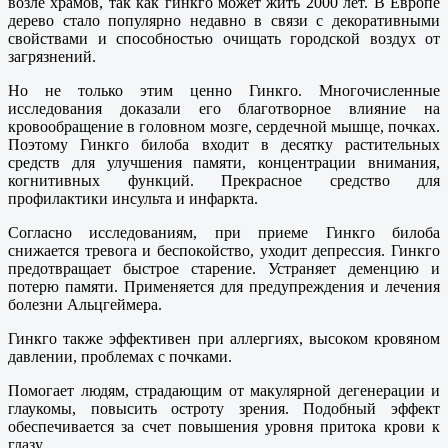
возле храмов, так как гинкго может жить 2000 лет. В Европе
дерево стало популярно недавно в связи с декоративными
свойствами и способностью очищать городской воздух от
загрязнений.
Но не только этим ценно Гинкго. Многочисленные
исследования доказали его благотворное влияние на
кровообращение в головном мозге, сердечной мышце, почках.
Поэтому Гинкго билоба входит в десятку растительных
средств для улучшения памяти, концентрации внимания,
когнитивных функций. Прекрасное средство для
профилактики инсульта и инфаркта.
Согласно исследованиям, при приеме Гинкго билоба
снижается тревога и беспокойство, уходит депрессия. Гинкго
предотвращает быстрое старение. Устраняет деменцию и
потерю памяти. Применяется для предупреждения и лечения
болезни Альцгеймера.
Гинкго также эффективен при аллергиях, высоком кровяном
давлении, проблемах с почками.
Помогает людям, страдающим от макулярной дегенерации и
глаукомы, повысить остроту зрения. Подобный эффект
обеспечивается за счет повышения уровня притока крови к
глазу.