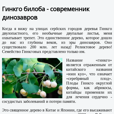
Гинкго билоба - современник
динозавров
Когда я вижу на улицах сербских городов деревья Гинкго
двулопастного, его необычные двупалые листья, меня
охватывает трепет. Это единственное дерево, которое дошло
до нас из глубины веков, из эры динозавров. Оно
существовало 200 млн. лет назад! Реликтовое дерево!
Семейство Гинкговых представлено только им.
Название «гинкго»
является отраженным от
китайского названия
«юин куо», что означает
«серебряный плод».
Плоды Гинкго округлой
формы, как абрикосы,
китайцы применяли их
для лечения сердечно -
сосудистых заболеваний и потери памяти.
Это священное дерево в Китае и Японии, где его высаживают