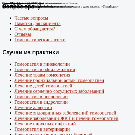
Случай Вай-фай
Я не могу дышать без телефона!
Новые препараты цифровой эры
Лечение цифровой зависимости
К Дню гомеопатии: факты о развитии гомеопатии в России
Остеоартроз.
Соли Шюсслера
Склероатрофический лихен. Случай излечения
Случай диабета
Новый штамм ковида ХЕС.
Вопрос врачу
Человек-антенна. Случай излечения.
Случай из практики
Появились случаи плохого самочувствия при использовании в доме системы «Умный дом»
про игровую зависимость у детей и подростков
Случай из практики.
Какими гомеопатическими средствами что лечить?
Лечение Крауроза вульвы гомеопатией
Лечение гомеопатией
Внимание: пришел новый вирусный штамм коронавируса
Частые вопросы
Памятка для пациента
С чем обращаются?
Отзывы
Гомеопатические аптеки
Случаи из практики
Гомеопатия в гинекологии
Гомеопатия в офтальмологии
Лечение травм гомеопатия
Лечение бронхиальной астмы гомеопатией
Лечение детей гомеопатией
Лечение сердечно-сосудистых заболеваний
Гомеопатия в неврологии
Гомеопатия в андрологии
Лечение аллергии
Лечение эндокринных заболеваний гомеопатией
Лечение заболеваний ЖКТ и печени гомеопатией
Лечение вирусных инфекций
Гомеопатия в ветеринарии
Лечение поствакцинальных болезней