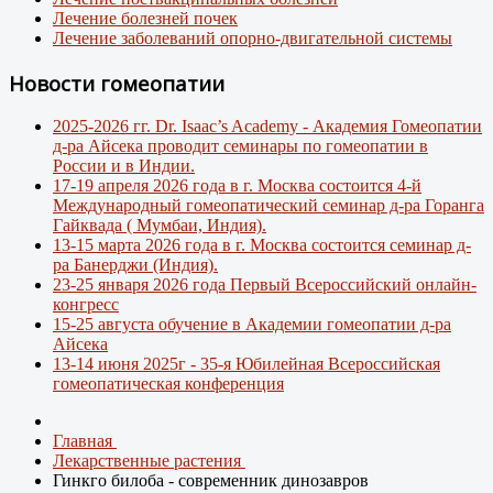
Лечение болезней почек
Лечение заболеваний опорно-двигательной системы
Новости гомеопатии
2025-2026 гг. Dr. Isaac’s Academy - Академия Гомеопатии
д-ра Айсека проводит семинары по гомеопатии в
России и в Индии.
17-19 апреля 2026 года в г. Москва состоится 4-й
Международный гомеопатический семинар д-ра Горанга
Гайквада ( Мумбаи, Индия).
13-15 марта 2026 года в г. Москва состоится семинар д-
ра Банерджи (Индия).
23-25 января 2026 года Первый Всероссийский онлайн-
конгресс
15-25 августа обучение в Академии гомеопатии д-ра
Айсека
13-14 июня 2025г - 35-я Юбилейная Всероссийская
гомеопатическая конференция
Главная
Лекарственные растения
Гинкго билоба - современник динозавров