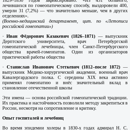
1829–1830 годов зафиксировано: «Из 431 больного,
лечившихся по гомеопатическому способу, выздоровели 400,
умерли 31 (7,2%) — что значительно меньше, чем в других
отделениях».
(Военно-медицинский департамент, цит. по «Летописи
российской гомеопатии»)
·
Иван Фёдорович Казакевич (1826–1871)
— выпускник
Дерптского университета, врач Петербургской
гомеопатической лечебницы, член Санкт-Петербургского
общества врачей-гомеопатов. Один из организаторов
практической работы общества
·
Станислав Иванович Стеткевич (1812–после 1872)
—
выпускник Медико-хирургической академии, военный врач
Кавалергардского полка. С середины XIX века активно
применял гомеопатию и внёс значительный вклад в
становление отечественной школы
Эти имена — основа российской гомеопатической традиции.
Их практика и настойчивость позволили методу закрепиться в
России, несмотря на сопротивление и критику.
Опыт госпиталей и лечебниц
Во время эпидемии холеры в 1830-х годах адмирал Н. С.