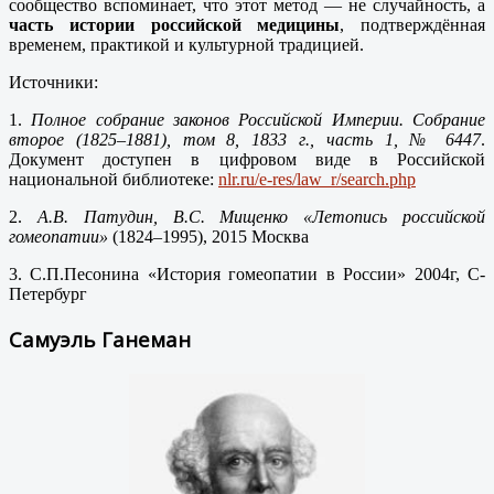
сообщество вспоминает, что этот метод — не случайность, а
часть истории российской медицины
, подтверждённая
временем, практикой и культурной традицией.
Источники:
1.
Полное собрание законов Российской Империи. Собрание
второе (1825–1881), том 8, 1833 г., часть 1, № 6447
.
Документ доступен в цифровом виде в Российской
национальной библиотеке:
nlr.ru/e-res/law_r/search.php
2.
А.В. Патудин, В.С. Мищенко «Летопись российской
гомеопатии»
(1824–1995), 2015 Москва
3. С.П.Песонина «История гомеопатии в России» 2004г, С-
Петербург
Самуэль Ганеман