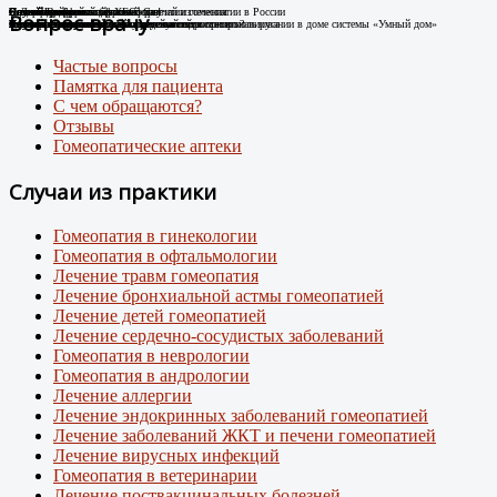
Случай Вай-фай
Я не могу дышать без телефона!
Новые препараты цифровой эры
Лечение цифровой зависимости
К Дню гомеопатии: факты о развитии гомеопатии в России
Остеоартроз.
Соли Шюсслера
Склероатрофический лихен. Случай излечения
Случай диабета
Новый штамм ковида ХЕС.
Вопрос врачу
Человек-антенна. Случай излечения.
Случай из практики
Появились случаи плохого самочувствия при использовании в доме системы «Умный дом»
про игровую зависимость у детей и подростков
Случай из практики.
Какими гомеопатическими средствами что лечить?
Лечение Крауроза вульвы гомеопатией
Лечение гомеопатией
Внимание: пришел новый вирусный штамм коронавируса
Частые вопросы
Памятка для пациента
С чем обращаются?
Отзывы
Гомеопатические аптеки
Случаи из практики
Гомеопатия в гинекологии
Гомеопатия в офтальмологии
Лечение травм гомеопатия
Лечение бронхиальной астмы гомеопатией
Лечение детей гомеопатией
Лечение сердечно-сосудистых заболеваний
Гомеопатия в неврологии
Гомеопатия в андрологии
Лечение аллергии
Лечение эндокринных заболеваний гомеопатией
Лечение заболеваний ЖКТ и печени гомеопатией
Лечение вирусных инфекций
Гомеопатия в ветеринарии
Лечение поствакцинальных болезней