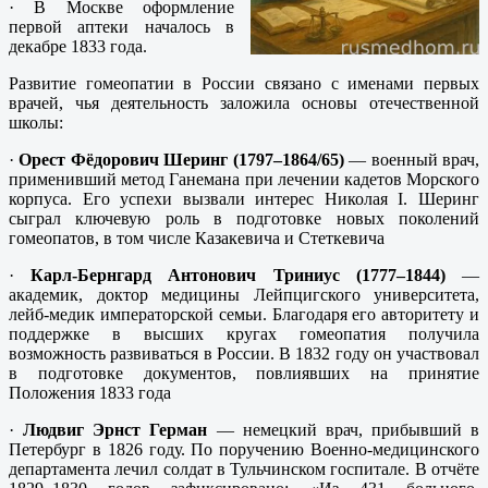
· В Москве оформление
первой аптеки началось в
декабре 1833 года.
Развитие гомеопатии в России связано с именами первых
врачей, чья деятельность заложила основы отечественной
школы:
·
Орест Фёдорович Шеринг (1797–1864/65)
— военный врач,
применивший метод Ганемана при лечении кадетов Морского
корпуса. Его успехи вызвали интерес Николая I. Шеринг
сыграл ключевую роль в подготовке новых поколений
гомеопатов, в том числе Казакевича и Стеткевича
·
Карл-Бернгард Антонович Триниус (1777–1844)
—
академик, доктор медицины Лейпцигского университета,
лейб-медик императорской семьи. Благодаря его авторитету и
поддержке в высших кругах гомеопатия получила
возможность развиваться в России. В 1832 году он участвовал
в подготовке документов, повлиявших на принятие
Положения 1833 года
·
Людвиг Эрнст Герман
— немецкий врач, прибывший в
Петербург в 1826 году. По поручению Военно-медицинского
департамента лечил солдат в Тульчинском госпитале. В отчёте