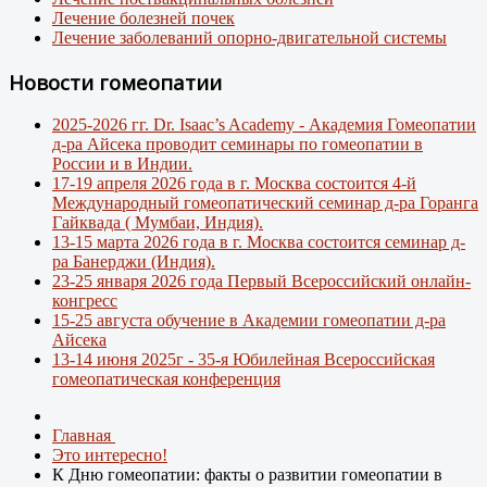
Лечение болезней почек
Лечение заболеваний опорно-двигательной системы
Новости гомеопатии
2025-2026 гг. Dr. Isaac’s Academy - Академия Гомеопатии
д-ра Айсека проводит семинары по гомеопатии в
России и в Индии.
17-19 апреля 2026 года в г. Москва состоится 4-й
Международный гомеопатический семинар д-ра Горанга
Гайквада ( Мумбаи, Индия).
13-15 марта 2026 года в г. Москва состоится семинар д-
ра Банерджи (Индия).
23-25 января 2026 года Первый Всероссийский онлайн-
конгресс
15-25 августа обучение в Академии гомеопатии д-ра
Айсека
13-14 июня 2025г - 35-я Юбилейная Всероссийская
гомеопатическая конференция
Главная
Это интересно!
К Дню гомеопатии: факты о развитии гомеопатии в