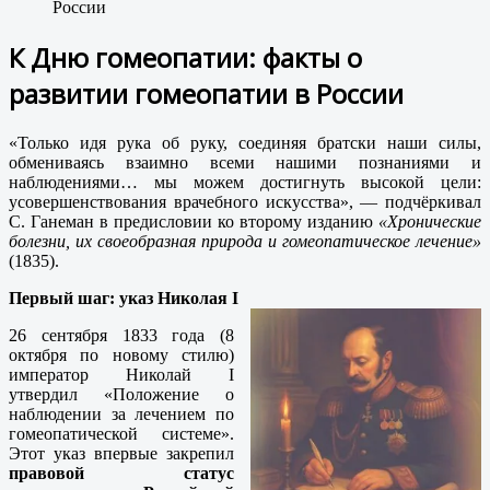
России
К Дню гомеопатии: факты о
развитии гомеопатии в России
«Только идя рука об руку, соединяя братски наши силы,
обмениваясь взаимно всеми нашими познаниями и
наблюдениями… мы можем достигнуть высокой цели:
усовершенствования врачебного искусства», — подчёркивал
С. Ганеман в предисловии ко второму изданию
«Хронические
болезни, их своеобразная природа и гомеопатическое лечение»
(1835).
Первый шаг: указ Николая I
26 сентября 1833 года (8
октября по новому стилю)
император Николай I
утвердил «Положение о
наблюдении за лечением по
гомеопатической системе».
Этот указ впервые закрепил
правовой статус