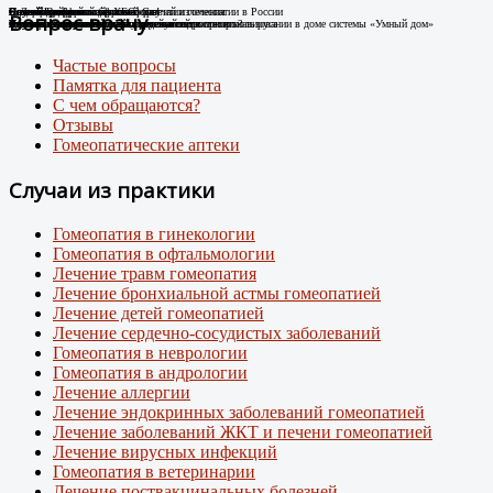
Случай Вай-фай
Я не могу дышать без телефона!
Новые препараты цифровой эры
Лечение цифровой зависимости
К Дню гомеопатии: факты о развитии гомеопатии в России
Остеоартроз.
Соли Шюсслера
Склероатрофический лихен. Случай излечения
Случай диабета
Новый штамм ковида ХЕС.
Вопрос врачу
Человек-антенна. Случай излечения.
Случай из практики
Появились случаи плохого самочувствия при использовании в доме системы «Умный дом»
про игровую зависимость у детей и подростков
Случай из практики.
Какими гомеопатическими средствами что лечить?
Лечение Крауроза вульвы гомеопатией
Лечение гомеопатией
Внимание: пришел новый вирусный штамм коронавируса
Частые вопросы
Памятка для пациента
С чем обращаются?
Отзывы
Гомеопатические аптеки
Случаи из практики
Гомеопатия в гинекологии
Гомеопатия в офтальмологии
Лечение травм гомеопатия
Лечение бронхиальной астмы гомеопатией
Лечение детей гомеопатией
Лечение сердечно-сосудистых заболеваний
Гомеопатия в неврологии
Гомеопатия в андрологии
Лечение аллергии
Лечение эндокринных заболеваний гомеопатией
Лечение заболеваний ЖКТ и печени гомеопатией
Лечение вирусных инфекций
Гомеопатия в ветеринарии
Лечение поствакцинальных болезней