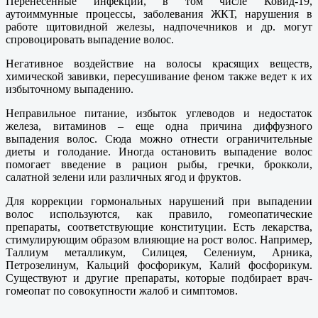
Перенесенные инфекции, в том числе Ковид-19,
аутоиммунные процессы, заболевания ЖКТ, нарушения в
работе щитовидной железы, надпочечников и др. могут
спровоцировать выпадение волос.
Негативное воздействие на волосы красящих веществ,
химической завивки, пересушивание феном также ведет к их
избыточному выпадению.
Неправильное питание, избыток углеводов и недостаток
железа, витаминов – еще одна причина диффузного
выпадения волос. Сюда можно отнести ограничительные
диеты и голодание. Иногда остановить выпадение волос
помогает введение в рацион рыбы, гречки, брокколи,
салатной зелени или различных ягод и фруктов.
Для коррекции гормональных нарушений при выпадении
волос используются, как правило, гомеопатические
препараты, соответствующие конституции. Есть лекарства,
стимулирующим образом влияющие на рост волос. Например,
Таллиум металликум, Силицея, Селениум, Арника,
Петрозелинум, Кальций фосфорикум, Калий фосфорикум.
Существуют и другие препараты, которые подбирает врач-
гомеопат по совокупности жалоб и симптомов.