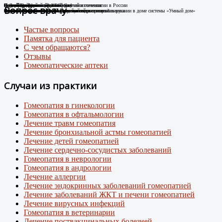
Случай Вай-фай
Я не могу дышать без телефона!
Новые препараты цифровой эры
Лечение цифровой зависимости
К Дню гомеопатии: факты о развитии гомеопатии в России
Остеоартроз.
Соли Шюсслера
Склероатрофический лихен. Случай излечения
Случай диабета
Новый штамм ковида ХЕС.
Вопрос врачу
Человек-антенна. Случай излечения.
Случай из практики
Появились случаи плохого самочувствия при использовании в доме системы «Умный дом»
про игровую зависимость у детей и подростков
Случай из практики.
Какими гомеопатическими средствами что лечить?
Лечение Крауроза вульвы гомеопатией
Лечение гомеопатией
Внимание: пришел новый вирусный штамм коронавируса
Частые вопросы
Памятка для пациента
С чем обращаются?
Отзывы
Гомеопатические аптеки
Случаи из практики
Гомеопатия в гинекологии
Гомеопатия в офтальмологии
Лечение травм гомеопатия
Лечение бронхиальной астмы гомеопатией
Лечение детей гомеопатией
Лечение сердечно-сосудистых заболеваний
Гомеопатия в неврологии
Гомеопатия в андрологии
Лечение аллергии
Лечение эндокринных заболеваний гомеопатией
Лечение заболеваний ЖКТ и печени гомеопатией
Лечение вирусных инфекций
Гомеопатия в ветеринарии
Лечение поствакцинальных болезней