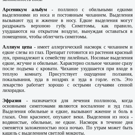
Арсеникум альбум
- поллиноз с обильными едкими
выделениями из носа и постоянным чиханием. Выделения
вызывают зуд и жжение в носу. Едкие выделения могут
раздражать верхнюю губу. Симптомы, как правило,
ухудшаются на открытом воздухе, вынуждая оставаться в
помещении, чтобы облегчить симптомы.
Аллиум цепа
- имеет аллергический насморк с чиханием и
едкие слезы из глаз. Препарат готовится из растения красный
лук, принадлежит к семейству лилейных. Носовые выделения
едкие, жгучие и обильные. Характерно сильное чихание сразу
после подъема с кровати. Чихание ухудшается при входе в
теплую комнату. Присутствует ощущение ползания,
покалывания, зуда в ноздрях и зуда в горле. есть. Это
лекарство работает хорошо с острыми случаями сенной
лихорадки.
Эфразия
- назначается для лечения поллиноза, когда
основными симптомами являются воспаление и зуд глаз.
Выделения обильные и едкие, вызывают жжение и боль в
глазах. Они краснеют, опухают веки. Выделения из носа -
водянистые, обильные, не едкие. Насморк в течение дня
сменяется заложенностью носа ночью. По утрам может быть
кашель с выделением светлой мокроты.