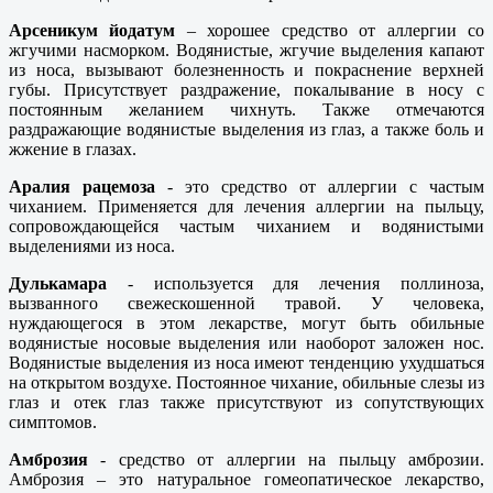
Арсеникум йодатум
– хорошее средство от аллергии со
жгучими насморком. Водянистые, жгучие выделения капают
из носа, вызывают болезненность и покраснение верхней
губы. Присутствует раздражение, покалывание в носу с
постоянным желанием чихнуть. Также отмечаются
раздражающие водянистые выделения из глаз, а также боль и
жжение в глазах.
Аралия рацемоза
- это средство от аллергии с частым
чиханием. Применяется для лечения аллергии на пыльцу,
сопровождающейся частым чиханием и водянистыми
выделениями из носа.
Дулькамара
- используется для лечения поллиноза,
вызванного свежескошенной травой. У человека,
нуждающегося в этом лекарстве, могут быть обильные
водянистые носовые выделения или наоборот заложен нос.
Водянистые выделения из носа имеют тенденцию ухудшаться
на открытом воздухе. Постоянное чихание, обильные слезы из
глаз и отек глаз также присутствуют из сопутствующих
симптомов.
Амброзия
- средство от аллергии на пыльцу амброзии.
Амброзия – это натуральное гомеопатическое лекарство,