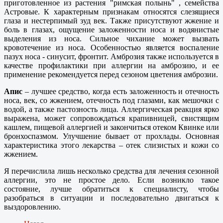
приготовленное из растения "римская полынь" , семейства
Астровые. К характерным признакам относятся слезящиеся
глаза и нестерпимый зуд век. Также присутствуют жжение и
боль в глазах, ощущение заложенности носа и водянистые
выделения из носа. Сильное чихание может вызвать
кровотечение из носа. Особенностью является воспаление
пазух носа - синусит, фронтит. Амброзия также используется в
качестве профилактики при аллергии на амброзию, и ее
применение рекомендуется перед сезоном цветения амброзии.
Апис
– лучшее средство, когда есть заложенность и отечность
носа, век, со жжением, отечность под глазами, как мешочки с
водой, а также пастозность лица. Аллергическая реакция ярко
выражена, может сопровождаться крапивницей, свистящим
кашлем, пищевой аллергией и закончиться отеком Квинке или
бронхоспазмом. Улучшение бывает от прохлады. Основная
характеристика этого лекарства – отек слизистых и кожи со
жжением.
Я перечислила лишь несколько средства для лечения сезонной
аллергии, это не простое дело. Если возникло такое
состояние, лучше обратиться к специалисту, чтобы
разобраться в ситуации и последовательно двигаться к
выздоровлению.