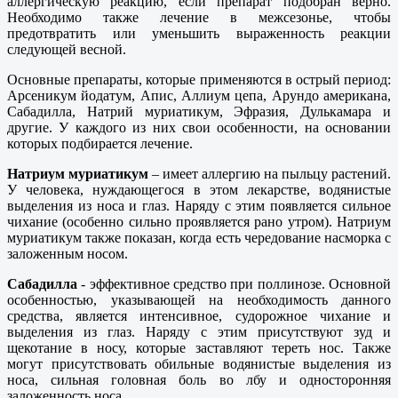
аллергическую реакцию, если препарат подобран верно.
Необходимо также лечение в межсезонье, чтобы
предотвратить или уменьшить выраженность реакции
следующей весной.
Основные препараты, которые применяются в острый период:
Арсеникум йодатум, Апис, Аллиум цепа, Арундо американа,
Сабадилла, Натрий муриатикум, Эфразия, Дулькамара и
другие. У каждого из них свои особенности, на основании
которых подбирается лечение.
Натриум муриатикум
– имеет аллергию на пыльцу растений.
У человека, нуждающегося в этом лекарстве, водянистые
выделения из носа и глаз. Наряду с этим появляется сильное
чихание (особенно сильно проявляется рано утром). Натриум
муриатикум также показан, когда есть чередование насморка с
заложенным носом.
Сабадилла
- эффективное средство при поллинозе. Основной
особенностью, указывающей на необходимость данного
средства, является интенсивное, судорожное чихание и
выделения из глаз. Наряду с этим присутствуют зуд и
щекотание в носу, которые заставляют тереть нос. Также
могут присутствовать обильные водянистые выделения из
носа, сильная головная боль во лбу и односторонняя
заложенность носа.