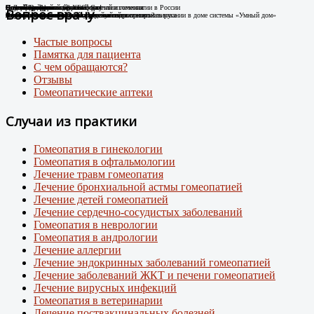
Случай Вай-фай
Я не могу дышать без телефона!
Новые препараты цифровой эры
Лечение цифровой зависимости
К Дню гомеопатии: факты о развитии гомеопатии в России
Остеоартроз.
Соли Шюсслера
Склероатрофический лихен. Случай излечения
Случай диабета
Новый штамм ковида ХЕС.
Вопрос врачу
Человек-антенна. Случай излечения.
Случай из практики
Появились случаи плохого самочувствия при использовании в доме системы «Умный дом»
про игровую зависимость у детей и подростков
Случай из практики.
Какими гомеопатическими средствами что лечить?
Лечение Крауроза вульвы гомеопатией
Лечение гомеопатией
Внимание: пришел новый вирусный штамм коронавируса
Частые вопросы
Памятка для пациента
С чем обращаются?
Отзывы
Гомеопатические аптеки
Случаи из практики
Гомеопатия в гинекологии
Гомеопатия в офтальмологии
Лечение травм гомеопатия
Лечение бронхиальной астмы гомеопатией
Лечение детей гомеопатией
Лечение сердечно-сосудистых заболеваний
Гомеопатия в неврологии
Гомеопатия в андрологии
Лечение аллергии
Лечение эндокринных заболеваний гомеопатией
Лечение заболеваний ЖКТ и печени гомеопатией
Лечение вирусных инфекций
Гомеопатия в ветеринарии
Лечение поствакцинальных болезней