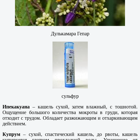
Дулькамара Гепар
сульфур
Ипекакуана
– кашель сухой, затем влажный, с тошнотой.
Ощущение большого количества мокроты в груди, которая
отходит с трудом. Обладает разжижающим и отхаркивающим
действием.
Купрум
– сухой, спастический кашель, до рвоты, кашель
купируется глотком прохладной воды. Улучшение от