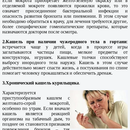
Если мокрота приобретает желто-зелёную окраску или в
отделяемой мокроте появляются прожилки крови, то это
означает присоединение бактериальной инфекции и
опасность развития бронхита или пневмонии. В этом случае
необходимо обратиться к врачу, для лечения требуются другие,
более специфические гомеопатические препараты, которые
назначаются доктором после осмотра.
2.Кашель при наличии чужеродного тела в гортани
:
встречается чаще у детей, когда в процессе игры
заглатываются частицы пищи, мелкие предметы от
конструктора, игрушек. Кашлевые толчки способствуют
выбросу инородного тела наружу. Кашель в этом случае
действительно может спасти жизнь, а постукивания по спине
помогает человеку прокашляться и обеспечить дренаж.
3.Хронический кашель курильщика
.
Характеризуется
приступообразным кашлем с
желтовато-серой мокротой,
особенно по утрам. Если вначале
кашель является реакцией
организма на табачный дым, то
позднее он становится признаком
повреждения бронхов – так