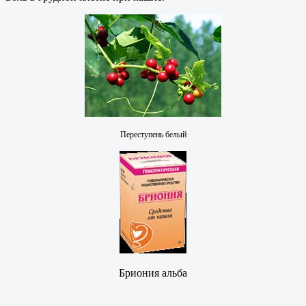
Переступень белый
Бриония альба