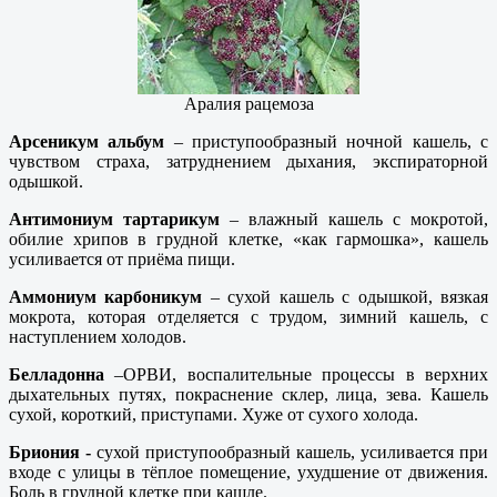
Аралия рацемоза
Арсеникум альбум
– приступообразный ночной кашель, с
чувством страха, затруднением дыхания, экспираторной
одышкой.
Антимониум тартарикум
– влажный кашель с мокротой,
обилие хрипов в грудной клетке, «как гармошка», кашель
усиливается от приёма пищи.
Аммониум карбоникум
– сухой кашель с одышкой, вязкая
мокрота, которая отделяется с трудом, зимний кашель, с
наступлением холодов.
Белладонна
–ОРВИ, воспалительные процессы в верхних
дыхательных путях, покраснение склер, лица, зева. Кашель
сухой, короткий, приступами. Хуже от сухого холода.
Бриония -
сухой приступообразный кашель, усиливается при
входе с улицы в тёплое помещение, ухудшение от движения.
Боль в грудной клетке при кашле.