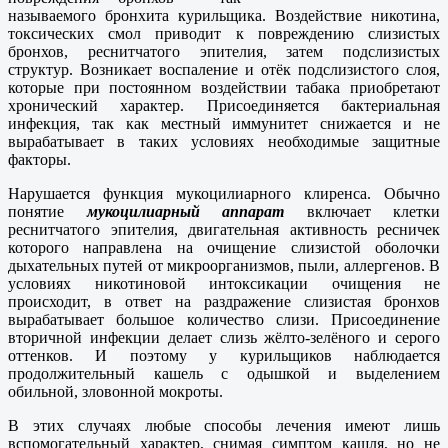
называемого бронхита курильщика. Воздействие никотина,
токсических смол приводит к повреждению слизистых
бронхов, реснитчатого эпителия, затем подслизистых
структур. Возникает воспаление и отёк подслизистого слоя,
которые при постоянном воздействии табака приобретают
хронический характер. Присоединяется бактериальная
инфекция, так как местный иммунитет снижается и не
вырабатывает в таких условиях необходимые защитные
факторы.
Нарушается функция мукоцилиарного клиренса. Обычно
понятие
мукоцилиарный аппарат
включает клетки
реснитчатого эпителия, двигательная активность ресничек
которого направлена на очищение слизистой оболочки
дыхательных путей от микроорганизмов, пыли, аллергенов. В
условиях никотиновой интоксикации очищения не
происходит, в ответ на раздражение слизистая бронхов
вырабатывает большое количество слизи. Присоединение
вторичной инфекции делает слизь жёлто-зелёного и серого
оттенков. И поэтому у курильщиков наблюдается
продолжительный кашель с одышкой и выделением
обильной, зловонной мокроты.
В этих случаях любые способы лечения имеют лишь
вспомогательный характер, снимая симптом кашля, но не