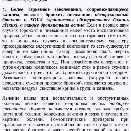
4. Более серьёзные заболевания,
сопровождающееся
кашлем
, являются
бронхит, пневмония
,
обструктивный
бронхит и ХОБЛ (хроническая обструктивная болезнь
лёгких), а также бронхиальная астма
. Если в первых двух
случаях (бронхит и пневмония) имеет место воспалительная
природа заболевания и кашля, как сопутствующего симптома,
то в остальных случаях к воспалительному характеру
присоединяется аллергический компонент, то есть существует
аллергия на какой-либо фактор: домашнюю пыль, шерсть
кошек и собак, плесень и грибок, пыльцу растений, пищевые
продукты, лекарства и т.д. Под воздействием аллергенов и
аутоиммунных комплексов возникает отёк и резкое сужение
дыхательных путей, это т.н. бронхообструктивный синдром.
Развивается экспираторная одышка (затруднён выдох
вследствие сужения просвета бронхов), появляется ощущение
нехватки воздуха, свистящие хрипы в груди и
кашель.
Лечение кашля при воспалительных и обструктивных
болезнях лёгких является непростым делом,
подбором
препаратов должен заниматься доктор,
так как требует
поэтапной терапии, коррекции лечения в связи с изменением
картины болезни. Гомеопатические препараты при
правильном назначении способны не только убрать отёк и
воспаление бронхов, альвеол, перибронхиальной ткани, но