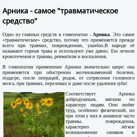
Арника - самое "травматическое
средство"
Одно из главных средств в гомеопатии -
Арник
а
. Это самое
«травматическое» средство, потому что применяется прежде
всего при травмах, повреждениях, ушибах.В народе её
называют горная трава и используют уже давно. Ею лечили
кровотечения и травмы, ревматизм и воспаления.
В гомеопатии применение Арники значительно шире: она
применяется при обострении желчнокаменной болезни,
подагре, после операций, родов, от сотрясения головного
мозга, при травмах, переломах и даже после удаления зуба!
Соответствует Арника
добродушным, мягким по
характеру людям. Они любят
труд, особенно физический, но
при этом у них в анамнезе часто
травмы, повреждения,
характерно лёгкое
возникновение синяков и