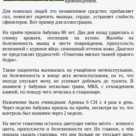
кровоподтёков.
Для пожилых людей это незаменимое средство: прибавляет
сил, помогает укрепить мышцы, сердце, устраняет слабость
сфинктеров. Вот пример для иллюстрации.
На приём пришла бабушка 80 лет. Два дня назад ударилась о
спинку кровати, поспешив на кухню. Жалобы на
болезненность мышц в месте повреждения, припухлость
величиной с куриное яйцо, синюшный оттенок кожи. Диагноз
не представлял трудностей: «Гематома мягких тканей правого
бедра».
Также пациентка жаловалась на учащённое мочеиспускание,
на болезненность в конце акта мочеиспускания, на то, что
иногда упускает мочу, не успевает добежать до туалета. В
анамнезе у бабушки несколько травм, МКБ, с отхождением
камней, по поводу чего лечилась в стационаре.
Назначение было очевидным: Арника 6 СН х 4 раза в день.
Через неделю бабушка пришла на приём, несмотря на то, что
контроль был назначен через 2 недели.
На месте гематомы осталось цветущее пятно жёлто - зеленого
цвета, припухлости и болезненности нет. Но главное, о чём
пришла сказать старушка, что она больше не упускает мочу,