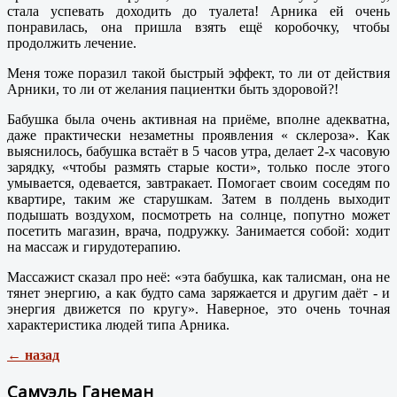
стала успевать доходить до туалета! Арника ей очень
понравилась, она пришла взять ещё коробочку, чтобы
продолжить лечение.
Меня тоже поразил такой быстрый эффект, то ли от действия
Арники, то ли от желания пациентки быть здоровой?!
Бабушка была очень активная на приёме, вполне адекватна,
даже практически незаметны проявления « склероза». Как
выяснилось, бабушка встаёт в 5 часов утра, делает 2-х часовую
зарядку, «чтобы размять старые кости», только после этого
умывается, одевается, завтракает. Помогает своим соседям по
квартире, таким же старушкам. Затем в полдень выходит
подышать воздухом, посмотреть на солнце, попутно может
посетить магазин, врача, подружку. Занимается собой: ходит
на массаж и гирудотерапию.
Массажист сказал про неё: «эта бабушка, как талисман, она не
тянет энергию, а как будто сама заряжается и другим даёт - и
энергия движется по кругу». Наверное, это очень точная
характеристика людей типа Арника.
← назад
Самуэль Ганеман