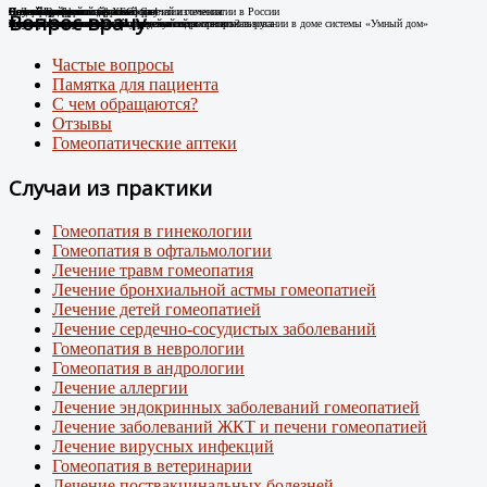
Случай Вай-фай
Я не могу дышать без телефона!
Новые препараты цифровой эры
Лечение цифровой зависимости
К Дню гомеопатии: факты о развитии гомеопатии в России
Остеоартроз.
Соли Шюсслера
Склероатрофический лихен. Случай излечения
Случай диабета
Новый штамм ковида ХЕС.
Вопрос врачу
Человек-антенна. Случай излечения.
Случай из практики
Появились случаи плохого самочувствия при использовании в доме системы «Умный дом»
про игровую зависимость у детей и подростков
Случай из практики.
Какими гомеопатическими средствами что лечить?
Лечение Крауроза вульвы гомеопатией
Лечение гомеопатией
Внимание: пришел новый вирусный штамм коронавируса
Частые вопросы
Памятка для пациента
С чем обращаются?
Отзывы
Гомеопатические аптеки
Случаи из практики
Гомеопатия в гинекологии
Гомеопатия в офтальмологии
Лечение травм гомеопатия
Лечение бронхиальной астмы гомеопатией
Лечение детей гомеопатией
Лечение сердечно-сосудистых заболеваний
Гомеопатия в неврологии
Гомеопатия в андрологии
Лечение аллергии
Лечение эндокринных заболеваний гомеопатией
Лечение заболеваний ЖКТ и печени гомеопатией
Лечение вирусных инфекций
Гомеопатия в ветеринарии
Лечение поствакцинальных болезней