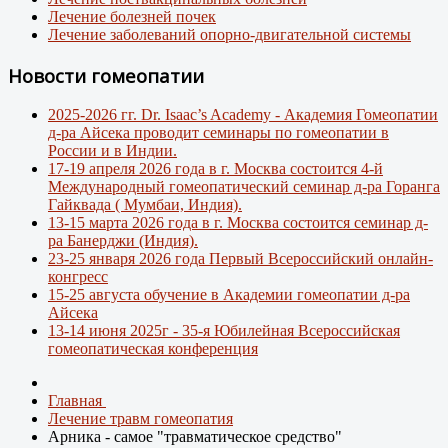
Лечение болезней почек
Лечение заболеваний опорно-двигательной системы
Новости гомеопатии
2025-2026 гг. Dr. Isaac’s Academy - Академия Гомеопатии
д-ра Айсека проводит семинары по гомеопатии в
России и в Индии.
17-19 апреля 2026 года в г. Москва состоится 4-й
Международный гомеопатический семинар д-ра Горанга
Гайквада ( Мумбаи, Индия).
13-15 марта 2026 года в г. Москва состоится семинар д-
ра Банерджи (Индия).
23-25 января 2026 года Первый Всероссийский онлайн-
конгресс
15-25 августа обучение в Академии гомеопатии д-ра
Айсека
13-14 июня 2025г - 35-я Юбилейная Всероссийская
гомеопатическая конференция
Главная
Лечение травм гомеопатия
Арника - самое "травматическое средство"