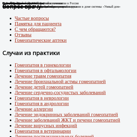
Случай Вай-фай
Я не могу дышать без телефона!
Новые препараты цифровой эры
Лечение цифровой зависимости
К Дню гомеопатии: факты о развитии гомеопатии в России
Остеоартроз.
Соли Шюсслера
Склероатрофический лихен. Случай излечения
Случай диабета
Новый штамм ковида ХЕС.
Вопрос врачу
Человек-антенна. Случай излечения.
Случай из практики
Появились случаи плохого самочувствия при использовании в доме системы «Умный дом»
про игровую зависимость у детей и подростков
Случай из практики.
Какими гомеопатическими средствами что лечить?
Лечение Крауроза вульвы гомеопатией
Лечение гомеопатией
Внимание: пришел новый вирусный штамм коронавируса
Частые вопросы
Памятка для пациента
С чем обращаются?
Отзывы
Гомеопатические аптеки
Случаи из практики
Гомеопатия в гинекологии
Гомеопатия в офтальмологии
Лечение травм гомеопатия
Лечение бронхиальной астмы гомеопатией
Лечение детей гомеопатией
Лечение сердечно-сосудистых заболеваний
Гомеопатия в неврологии
Гомеопатия в андрологии
Лечение аллергии
Лечение эндокринных заболеваний гомеопатией
Лечение заболеваний ЖКТ и печени гомеопатией
Лечение вирусных инфекций
Гомеопатия в ветеринарии
Лечение поствакцинальных болезней