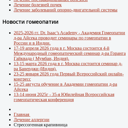
Лечение болезней почек
Лечение заболеваний опорно-двигательной системы
Новости гомеопатии
2025-2026 гг. Dr. Isaac’s Academy - Академия Гомеопатии
д-ра Айсека проводит семинары по гомеопатии в
России и в Индии.
17-19 апреля 2026 года в г. Москва состоится 4-й
Международный гомеопатический семинар д-ра Горанга
Гайквада ( Мумбаи, Индия).
13-15 марта 2026 года в г. Москва состоится семинар д-
ра Банерджи (Индия).
23-25 января 2026 года Первый Всероссийский онлайн-
конгресс
15-25 августа обучение в Академии гомеопатии д-ра
Айсека
13-14 июня 2025г - 35-я Юбилейная Всероссийская
гомеопатическая конференция
Главная
Лечение аллергии
Стрессогенная крапивница