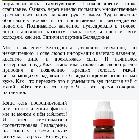
нормализовалось самочувствие. Психологически стала
стабильнее. Однако, через неделю появились множественные
красные высыпания на коже рук, с зудом. Зуд и жжение
обострялись ночью и от прочитанных в мессенджерах
новостей. Поднималось давление, пульсировало в голове,
лицо становилось красным, сыпь тоже, а ноги и руки
холодели, как лёд. Типичная картина Белладонны!
Мое назначение Белладонны улучшило ситуацию, но
незначительно. После любой информации взлетало давление,
краснело лицо, и проявлялась сыпь. И начинался
нестерпимый зуд. Кожа становилась полосатая: любой расчёс
приводил к появлению красных толстых тяжей,
возвышающихся над кожей. От воды и кремов было только
хуже. Как - то пережить это и уменьшить зуд помогал чай с
мятой. «Это точно от нервов!» - все время говорила
пациентка.
Когда есть провоцирующий
или этиологический фактор,
мы не можем о нём забывать!
И хотя симптоматика
соответствовала Белладонне,
но главным в этом случае
выступал стресс. Нетрудно,