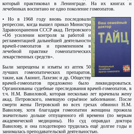
который практиковал в Ленинграде. На их книгах и
лечебниках воспитано не одно поколение гомеопатов.
• Но в 1968 году вновь последовали
репрессии, когда вышел приказ Министра
Здравоохранения СССР акад. Петровского
«Об усилении контроля за работой и
регламентацией дальнейшей деятельности
врачей-гомеопатов и применением в
лечебной практике гомеопатических
лекарственных средств».
Были запрещены и изъяты из аптек 50
лучших гомеопатических препаратов,
такие, как Аконит, Лахезис и др. Обществу
врачей-гомеопатов предложено было ликвидироваться.
Организованы судебные преследования врачей-гомеопатов, в
т.ч. Н.М. Вавиловой, которая несколько лет врачевала жену
акад. Петровского, имевшую серьёзное заболевание. После
смерти жены Петровский во всех грехах обвинил Н.М.
Вавилову, хотя благодаря гомеопатии женщина прожила
значительно дольше отпущенного ей времени (по меркам
академической медицины). Но суд оправдал доктора
Вавилову, и она плодотворно трудилась ещё долгие годы и
занималась преподавательской деятельностью.