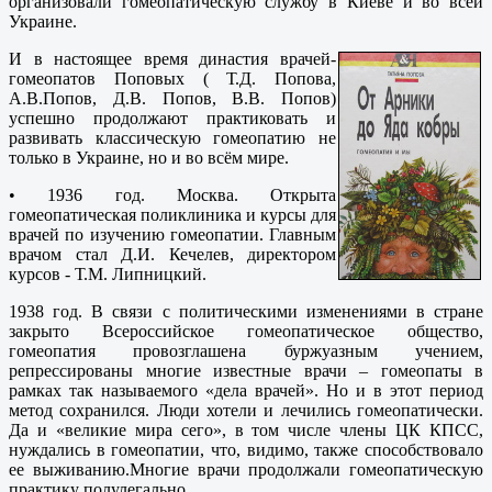
организовали гомеопатическую службу в Киеве и во всей
Украине.
И в настоящее время династия врачей-
гомеопатов Поповых ( Т.Д. Попова,
А.В.Попов, Д.В. Попов, В.В. Попов)
успешно продолжают практиковать и
развивать классическую гомеопатию не
только в Украине, но и во всём мире.
• 1936 год. Москва. Открыта
гомеопатическая поликлиника и курсы для
врачей по изучению гомеопатии. Главным
врачом стал Д.И. Кечелев, директором
курсов - Т.М. Липницкий.
1938 год. В связи с политическими изменениями в стране
закрыто Всероссийское гомеопатическое общество,
гомеопатия провозглашена буржуазным учением,
репрессированы многие известные врачи – гомеопаты в
рамках так называемого «дела врачей». Но и в этот период
метод сохранился. Люди хотели и лечились гомеопатически.
Да и «великие мира сего», в том числе члены ЦК КПСС,
нуждались в гомеопатии, что, видимо, также способствовало
ее выживанию.Многие врачи продолжали гомеопатическую
практику полулегально.