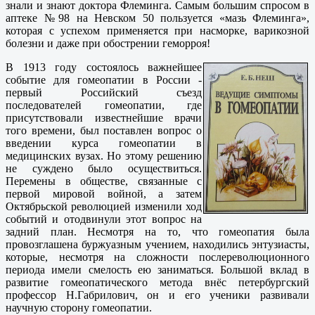
знали и знают доктора Флеминга. Самым большим спросом в
аптеке №98 на Невском 50 пользуется «мазь Флеминга»,
которая с успехом применяется при насморке, варикозной
болезни и даже при обострении геморроя!
В 1913 году состоялось важнейшее
событие для гомеопатии в России -
первый Российский съезд
последователей гомеопатии, где
присутствовали известнейшие врачи
того времени, был поставлен вопрос о
введении курса гомеопатии в
медицинских вузах. Но этому решению
не суждено было осуществиться.
Перемены в обществе, связанные с
первой мировой войной, а затем
Октябрьской революцией изменили ход
событий и отодвинули этот вопрос на
задний план. Несмотря на то, что гомеопатия была
провозглашена буржуазным учением, находились энтузиасты,
которые, несмотря на сложности послереволюционного
периода имели смелость ею заниматься. Большой вклад в
развитие гомеопатического метода внёс петербургский
профессор Н.Габрилович, он и его ученики развивали
научную сторону гомеопатии.