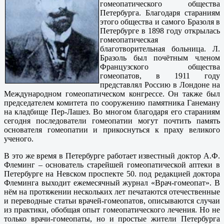
гомеопатического общества
Петербурга. Благодаря стараниям
этого общества и самого Бразоля в
Петербурге в 1898 году открылась
гомеопатическая
благотворительная больница. Л.
Бразоль был почётным членом
Французского общества
гомеопатов, в 1911 году
представлял Россию в Лондоне на
Международном гомеопатическом конгрессе. Он также был
председателем комитета по сооружению памятника Ганеману
на кладбище Пер-Лашез. Во многом благодаря его стараниям
сегодня последователи гомеопатии могут почтить память
основателя гомеопатии и прикоснуться к праху великого
ученого.
В это же время в Петербурге работает известный доктор А.Ф.
Флеминг – основатель старейшей гомеопатической аптеки в
Петербурге на Невском проспекте 50. под редакцией доктора
Флеминга выходит ежемесячный журнал «Врач-гомеопат». В
нём на протяжении нескольких лет печатаются отечественные
и переводные статьи врачей-гомеопатов, описываются случаи
из практики, обобщая опыт гомеопатического лечения. Но не
только врачи-гомеопаты, но и простые жители Петербурга