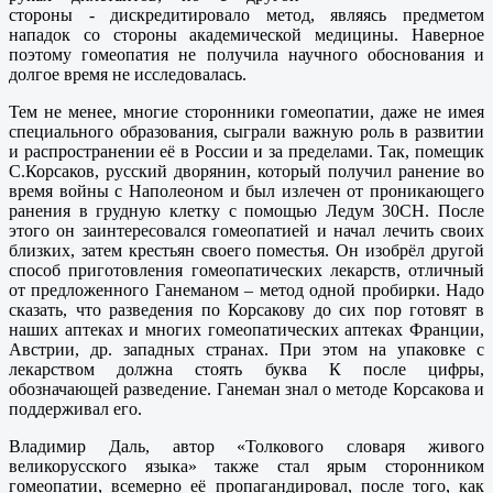
стороны - дискредитировало метод, являясь предметом
нападок со стороны академической медицины. Наверное
поэтому гомеопатия не получила научного обоснования и
долгое время не исследовалась.
Тем не менее, многие сторонники гомеопатии, даже не имея
специального образования, сыграли важную роль в развитии
и распространении её в России и за пределами. Так, помещик
С.Корсаков, русский дворянин, который получил ранение во
время войны с Наполеоном и был излечен от проникающего
ранения в грудную клетку с помощью Ледум 30СН. После
этого он заинтересовался гомеопатией и начал лечить своих
близких, затем крестьян своего поместья. Он изобрёл другой
способ приготовления гомеопатических лекарств, отличный
от предложенного Ганеманом – метод одной пробирки. Надо
сказать, что разведения по Корсакову до сих пор готовят в
наших аптеках и многих гомеопатических аптеках Франции,
Австрии, др. западных странах. При этом на упаковке с
лекарством должна стоять буква К после цифры,
обозначающей разведение. Ганеман знал о методе Корсакова и
поддерживал его.
Владимир Даль, автор «Толкового словаря живого
великорусского языка» также стал ярым сторонником
гомеопатии, всемерно её пропагандировал, после того, как