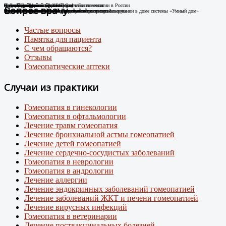
Случай Вай-фай
Я не могу дышать без телефона!
Новые препараты цифровой эры
Лечение цифровой зависимости
К Дню гомеопатии: факты о развитии гомеопатии в России
Остеоартроз.
Соли Шюсслера
Склероатрофический лихен. Случай излечения
Случай диабета
Новый штамм ковида ХЕС.
Вопрос врачу
Человек-антенна. Случай излечения.
Случай из практики
Появились случаи плохого самочувствия при использовании в доме системы «Умный дом»
про игровую зависимость у детей и подростков
Случай из практики.
Какими гомеопатическими средствами что лечить?
Лечение Крауроза вульвы гомеопатией
Лечение гомеопатией
Внимание: пришел новый вирусный штамм коронавируса
Частые вопросы
Памятка для пациента
С чем обращаются?
Отзывы
Гомеопатические аптеки
Случаи из практики
Гомеопатия в гинекологии
Гомеопатия в офтальмологии
Лечение травм гомеопатия
Лечение бронхиальной астмы гомеопатией
Лечение детей гомеопатией
Лечение сердечно-сосудистых заболеваний
Гомеопатия в неврологии
Гомеопатия в андрологии
Лечение аллергии
Лечение эндокринных заболеваний гомеопатией
Лечение заболеваний ЖКТ и печени гомеопатией
Лечение вирусных инфекций
Гомеопатия в ветеринарии
Лечение поствакцинальных болезней