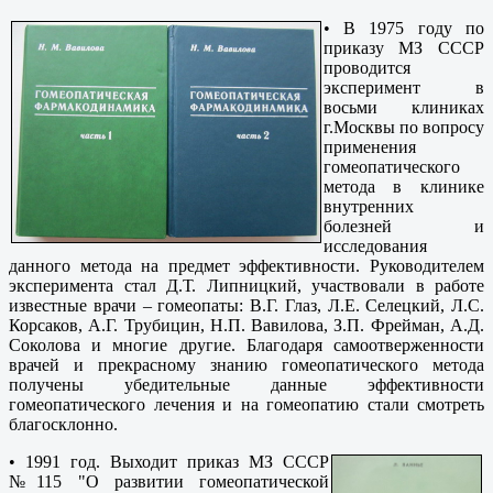
• В 1975 году по
приказу МЗ СССР
проводится
эксперимент в
восьми клиниках
г.Москвы по вопросу
применения
гомеопатического
метода в клинике
внутренних
болезней и
исследования
данного метода на предмет эффективности. Руководителем
эксперимента стал Д.Т. Липницкий, участвовали в работе
известные врачи – гомеопаты: В.Г. Глаз, Л.Е. Селецкий, Л.С.
Корсаков, А.Г. Трубицин, Н.П. Вавилова, З.П. Фрейман, А.Д.
Соколова и многие другие. Благодаря самоотверженности
врачей и прекрасному знанию гомеопатического метода
получены убедительные данные эффективности
гомеопатического лечения и на гомеопатию стали смотреть
благосклонно.
•
1991 год. Выходит приказ МЗ СССР
№115 "О развитии гомеопатической