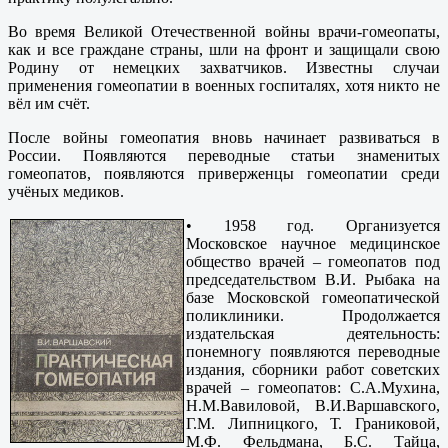
Во время Великой Отечественной войны врачи-гомеопаты,
как и все граждане страны, шли на фронт и защищали свою
Родину от немецких захватчиков. Известны случаи
применения гомеопатии в военных госпиталях, хотя никто не
вёл им счёт.
После войны гомеопатия вновь начинает развиваться в
России. Появляются переводные статьи знаменитых
гомеопатов, появляются приверженцы гомеопатии среди
учёных медиков.
•
1958 год. Организуется
Московское научное медицинское
общество врачей – гомеопатов под
председательством В.И. Рыбака на
базе Московской гомеопатической
поликлиники. Продолжается
издательская деятельность:
понемногу появляются переводные
издания, сборники работ советских
врачей – гомеопатов: С.А.Мухина,
Н.М.Вавиловой, В.И.Варшавского,
Г.М. Липницкого, Т. Граниковой,
М.Ф. Фельдмана, Б.С. Тайца,