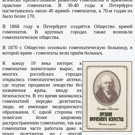
практике гомеопатов. В 30-40 годы в Петербурге
насчитывалось около 40 врачей- гомеопатов, к 70-м годам их
было более 170.
В 1868 году в Петербурге создаётся Общество врачей
гомеопатов. В крупных городах также возникли
гомеопатические общества.
В 1870 г. Общество основало гомеопатическую больницу, в
которой врачи - гомеопаты вели приём больных.
К концу 19 века интерес к
гомеопатии значительно вырос, во
многих российских городах
открылись гомеопатические аптеки,
где подчас продавали лекарства без
назначения врача, ввиду их
безопасности. В это время занимались
гомеопатией нередко дилетанты,
люди, не имеющие медицинского
образования. С одной стороны это
помогало более широкому
распространению гомеопатии, так как
гомеопатия часто работала даже в
руках дилетантов, но с другой