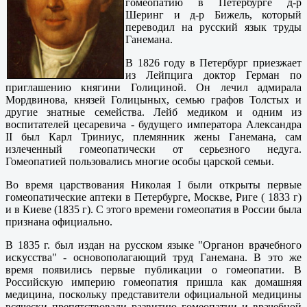
гомеопатию в Петербурге д-р
Шеринг и д-р Бижель, который
переводил на русский язык труды
Ганемана.
В 1826 году в Петербург приезжает
из Лейпцига доктор Герман по
приглашению княгини Голициной. Он лечил адмирала
Мордвинова, князей Голицыных, семью графов Толстых и
другие знатные семейства. Лейб медиком и одним из
воспитателей цесаревича - будущего императора Александра
II был Карл Триниус, племянник жены Ганемана, сам
излеченный гомеопатически от серьезного недуга.
Гомеопатией пользовались многие особы царской семьи.
Во время царствования Николая I были открыты первые
гомеопатические аптеки в Петербурге, Москве, Риге ( 1833 г)
и в Киеве (1835 г). С этого времени гомеопатия в России была
признана официально.
В 1835 г. был издан на русском языке "Органон врачебного
искусства" - основополагающий труд Ганемана. В это же
время появились первые публикации о гомеопатии. В
Российскую империю гомеопатия пришла как домашняя
медицина, поскольку представители официальной медицины
всячески препятствовали развитию гомеопатии и врачебной