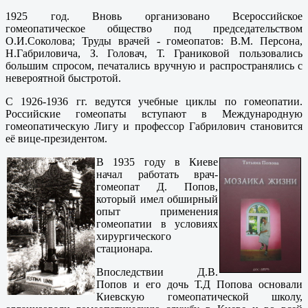
1925 год. Вновь организовано Всероссийское
гомеопатическое общество под председательством
О.И.Соколова; Труды врачей - гомеопатов: В.М. Персона,
Н.Габриловича, З. Головач, Т. Граниковой пользовались
большим спросом, печатались вручную и распространялись с
невероятной быстротой.
С 1926-1936 гг. ведутся учебные циклы по гомеопатии.
Российские гомеопаты вступают в Международную
гомеопатическую Лигу и профессор Габрилович становится
её вице-президентом.
В 1935 году в Киеве
начал работать врач-
гомеопат Д. Попов,
который имел обширный
опыт применения
гомеопатии в условиях
хирургического
стационара.
Впоследствии Д.В.
Попов и его дочь Т.Д Попова основали
Киевскую гомеопатической школу,