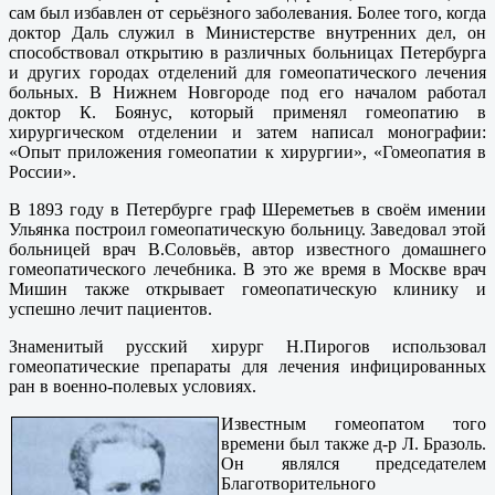
сам был избавлен от серьёзного заболевания. Более того, когда
доктор Даль служил в Министерстве внутренних дел, он
способствовал открытию в различных больницах Петербурга
и других городах отделений для гомеопатического лечения
больных. В Нижнем Новгороде под его началом работал
доктор К. Боянус, который применял гомеопатию в
хирургическом отделении и затем написал монографии:
«Опыт приложения гомеопатии к хирургии», «Гомеопатия в
России».
В 1893 году в Петербурге граф Шереметьев в своём имении
Ульянка построил гомеопатическую больницу. Заведовал этой
больницей врач В.Соловьёв, автор известного домашнего
гомеопатического лечебника. В это же время в Москве врач
Мишин также открывает гомеопатическую клинику и
успешно лечит пациентов.
Знаменитый русский хирург Н.Пирогов использовал
гомеопатические препараты для лечения инфицированных
ран в военно-полевых условиях.
Известным гомеопатом того
времени был также д-р Л. Бразоль.
Он являлся председателем
Благотворительного