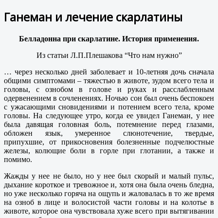
Ганеман и лечение скарлатины
Белладонна при скарлатине. История применения.
Из статьи Л.П.Плешакова “Что нам нужно”
… через несколько дней заболевает и 10-летняя дочь сначала
общими симптомами – тяжестью в животе, зудом всего тела и
головы, с ознобом в голове и руках и расслабленным
одервенением в сочленениях. Ночью сон был очень беспокоен
с ужасающими сновидениями и потением всего тела, кроме
головы. На следующее утро, когда ее увидел Ганеман, у нее
была давящая головная боль, потемнение перед глазами,
обложен язык, умеренное слюнотечение, твердые,
припухшие, от прикосновения болезненные подчелюстные
железы, колющие боли в горле при глотании, а также и
помимо.
Жажды у нее не было, но у нее был скорый и малый пульс,
дыхание короткое и тревожное и, хотя она была очень бледна,
но уже несколько горяча на ощупь и жаловалась в то же время
на озноб в лице и волосистой части головы и на колотье в
животе, которое она чувствовала хуже всего при вытягивании