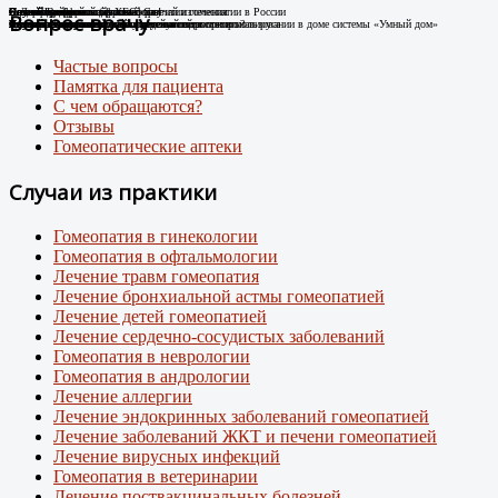
Случай Вай-фай
Я не могу дышать без телефона!
Новые препараты цифровой эры
Лечение цифровой зависимости
К Дню гомеопатии: факты о развитии гомеопатии в России
Остеоартроз.
Соли Шюсслера
Склероатрофический лихен. Случай излечения
Случай диабета
Новый штамм ковида ХЕС.
Вопрос врачу
Человек-антенна. Случай излечения.
Случай из практики
Появились случаи плохого самочувствия при использовании в доме системы «Умный дом»
про игровую зависимость у детей и подростков
Случай из практики.
Какими гомеопатическими средствами что лечить?
Лечение Крауроза вульвы гомеопатией
Лечение гомеопатией
Внимание: пришел новый вирусный штамм коронавируса
Частые вопросы
Памятка для пациента
С чем обращаются?
Отзывы
Гомеопатические аптеки
Случаи из практики
Гомеопатия в гинекологии
Гомеопатия в офтальмологии
Лечение травм гомеопатия
Лечение бронхиальной астмы гомеопатией
Лечение детей гомеопатией
Лечение сердечно-сосудистых заболеваний
Гомеопатия в неврологии
Гомеопатия в андрологии
Лечение аллергии
Лечение эндокринных заболеваний гомеопатией
Лечение заболеваний ЖКТ и печени гомеопатией
Лечение вирусных инфекций
Гомеопатия в ветеринарии
Лечение поствакцинальных болезней