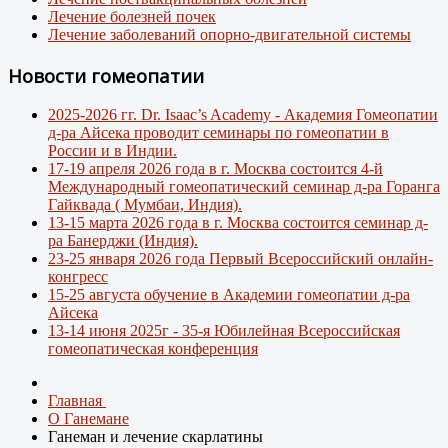
Лечение болезней почек
Лечение заболеваний опорно-двигательной системы
Новости гомеопатии
2025-2026 гг. Dr. Isaac’s Academy - Академия Гомеопатии
д-ра Айсека проводит семинары по гомеопатии в
России и в Индии.
17-19 апреля 2026 года в г. Москва состоится 4-й
Международный гомеопатический семинар д-ра Горанга
Гайквада ( Мумбаи, Индия).
13-15 марта 2026 года в г. Москва состоится семинар д-
ра Банерджи (Индия).
23-25 января 2026 года Первый Всероссийский онлайн-
конгресс
15-25 августа обучение в Академии гомеопатии д-ра
Айсека
13-14 июня 2025г - 35-я Юбилейная Всероссийская
гомеопатическая конференция
Главная
О Ганемане
Ганеман и лечение скарлатины