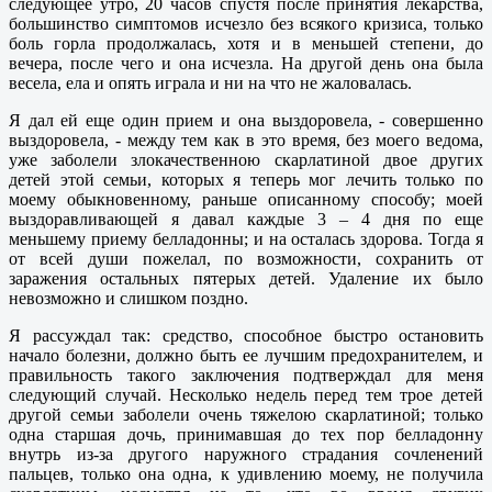
следующее утро, 20 часов спустя после принятия лекарства,
большинство симптомов исчезло без всякого кризиса, только
боль горла продолжалась, хотя и в меньшей степени, до
вечера, после чего и она исчезла. На другой день она была
весела, ела и опять играла и ни на что не жаловалась.
Я дал ей еще один прием и она выздоровела, - совершенно
выздоровела, - между тем как в это время, без моего ведома,
уже заболели злокачественною скарлатиной двое других
детей этой семьи, которых я теперь мог лечить только по
моему обыкновенному, раньше описанному способу; моей
выздоравливающей я давал каждые 3 – 4 дня по еще
меньшему приему белладонны; и на осталась здорова. Тогда я
от всей души пожелал, по возможности, сохранить от
заражения остальных пятерых детей. Удаление их было
невозможно и слишком поздно.
Я рассуждал так: средство, способное быстро остановить
начало болезни, должно быть ее лучшим предохранителем, и
правильность такого заключения подтверждал для меня
следующий случай. Несколько недель перед тем трое детей
другой семьи заболели очень тяжелою скарлатиной; только
одна старшая дочь, принимавшая до тех пор белладонну
внутрь из-за другого наружного страдания сочленений
пальцев, только она одна, к удивлению моему, не получила