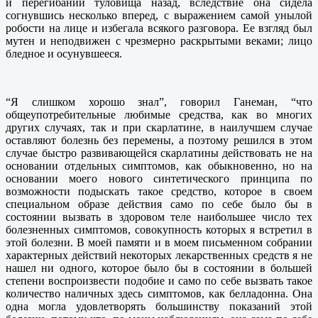
и перегибании туловища назад, вследствие она сидела
согнувшись несколько вперед, с выражением самой унылой
робости на лице и избегала всякого разговора. Ее взгляд был
мутен и неподвижен с чрезмерно раскрытыми веками; лицо
бледное и осунувшееся.
“Я слишком хорошо знал”, говорил Ганеман, “что
общеупотребительные любимые средства, как во многих
других случаях, так и при скарлатине, в наилучшем случае
оставляют болезнь без перемены, а поэтому решился в этом
случае быстро развивающейся скарлатины действовать не на
основании отдельных симптомов, как обыкновенно, но на
основании моего нового синтетического принципа по
возможности подыскать такое средство, которое в своем
специальном образе действия само по себе было бы в
состоянии вызвать в здоровом теле наибольшее число тех
болезненных симптомов, совокупность которых я встретил в
этой болезни. В моей памяти и в моем письменном собрании
характерных действий некоторых лекарственных средств я не
нашел ни одного, которое было бы в состоянии в большей
степени воспроизвести подобие и само по себе вызвать такое
количество наличных здесь симптомов, как белладонна. Она
одна могла удовлетворять большинству показаний этой