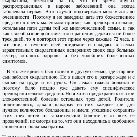
скарлатины, несмотря на то, что во время других
распространенных в народе заболеваний она всегда
заболевала первая. Этот случай подтверждал мою мысль до
очевидности. Поэтому я не замедлил дать это божественное
средство в очень маленьком приеме, как предохранительное,
остальным пяти детям той же многочисленной семьи, и так
как своеобразное действие этого растения держится не более
трех дней, то я повторял этот прием через каждые 72 часа, и
все они, в течении всей эпидемии и находясь в самых
заразительных скарлатинных испарениях своих еще больных
сестер, остались здоровы и без малейших болезненных
симптомов.
– В это же время я был позван в другую семью, где старший
сын заболел скарлатиною. Но я нашел его в разгаре жара и с
сыпью на груди и на руках. Он лежал тяжело больной и
поэтому было поздно уже давать ему специфическое
предохранительное средство. Но я хотел предохранить от этой
злокачественной болезни остальных трех детей. Родители
повиновались, давали каждому из них каждые три дня
нужное количество белладонны и имели утешение сохранить
этих трех детей от заразительной болезни и от всех ее
проявлений, не смотря на то, что они находились в свободном
сношении с больным братом.
Таким же образом мне представилось еще множество случаев,