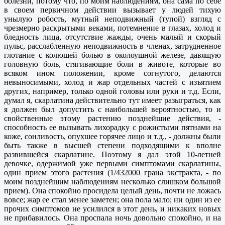
болезни, потому что, по моим наблюдениям, она сама по себе
в своем первичном действии вызывает у людей тихую
унылую робость, мутный неподвижный (тупой) взгляд с
чрезмерно раскрытыми веками, потемнение в глазах, холод и
бледность лица, отсутствие жажды, очень малый и скорый
пульс, расслабленную неподвижность в членах, затрудненное
глотание с колющей болью в околоушной железе, давящую
головную боль, стягивающие боли в животе, которые во
всяком ином положении, кроме согнутого, делаются
невыносимыми, холод и жар отдельных частей с изъятием
других, например, только одной головы или руки и т.д. Если,
думал я, скарлатина действительно тут имеет разыграться, как
я должен был допустить с наибольшей вероятностью, то и
свойственные этому растению позднейшие действия, -
способность ее вызывать лихорадку с рожистыми пятнами на
коже, сонливость, опухшее горячее лицо и т.д., - должны были
быть также в высшей степени подходящими к вполне
развившейся скарлатине. Поэтому я дал этой 10-летней
девочке, одержимой уже первыми симптомами скарлатины,
один прием этого растения (1/432000 грана экстракта, - по
моим позднейшим наблюдениям несколько слишком большой
прием). Она спокойно просидела целый день, почти не ложась
вовсе; жар ее стал менее заметен; она пола мало; ни один из ее
прочих симптомов не усилился в этот день, и никаких новых
не прибавилось. Она проспала ночь довольно спокойно, и на