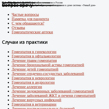
Случай Вай-фай
Я не могу дышать без телефона!
Новые препараты цифровой эры
Лечение цифровой зависимости
К Дню гомеопатии: факты о развитии гомеопатии в России
Остеоартроз.
Соли Шюсслера
Склероатрофический лихен. Случай излечения
Случай диабета
Новый штамм ковида ХЕС.
Вопрос врачу
Человек-антенна. Случай излечения.
Случай из практики
Появились случаи плохого самочувствия при использовании в доме системы «Умный дом»
про игровую зависимость у детей и подростков
Случай из практики.
Какими гомеопатическими средствами что лечить?
Лечение Крауроза вульвы гомеопатией
Лечение гомеопатией
Внимание: пришел новый вирусный штамм коронавируса
Частые вопросы
Памятка для пациента
С чем обращаются?
Отзывы
Гомеопатические аптеки
Случаи из практики
Гомеопатия в гинекологии
Гомеопатия в офтальмологии
Лечение травм гомеопатия
Лечение бронхиальной астмы гомеопатией
Лечение детей гомеопатией
Лечение сердечно-сосудистых заболеваний
Гомеопатия в неврологии
Гомеопатия в андрологии
Лечение аллергии
Лечение эндокринных заболеваний гомеопатией
Лечение заболеваний ЖКТ и печени гомеопатией
Лечение вирусных инфекций
Гомеопатия в ветеринарии
Лечение поствакцинальных болезней