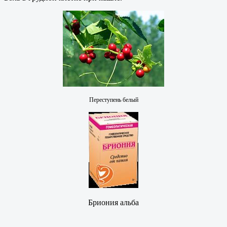
Переступень белый
Бриония альба