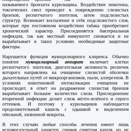
называемого бронхита курильщика. Воздействие никотина,
токсических смол приводит к повреждению слизистых
бронхов, реснитчатого эпителия, затем подслизистых
структур. Возникает воспаление и отёк подслизистого слоя,
которые при постоянном воздействии табака приобретают
хронический характер. Присоединяется бактериальная
инфекция, так как местный иммунитет снижается и не
вырабатывает в таких условиях необходимые защитные
факторы.
Нарушается функция мукоцилиарного клиренса. Обычно
понятие
мукоцилиарный аппарат
включает клетки
реснитчатого эпителия, двигательная активность ресничек
которого направлена на очищение слизистой оболочки
дыхательных путей от микроорганизмов, пыли, аллергенов. В
условиях никотиновой интоксикации очищения не
происходит, в ответ на раздражение слизистая бронхов
вырабатывает большое количество слизи. Присоединение
вторичной инфекции делает слизь жёлто-зелёного и серого
оттенков. И поэтому у курильщиков наблюдается
продолжительный кашель с одышкой и выделением
обильной, зловонной мокроты.
В этих случаях любые способы лечения имеют лишь
вспомогательный характер, снимая симптом кашля, но не