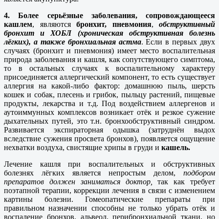
4. Более серьёзные заболевания,
сопровождающееся
кашлем
, являются
бронхит, пневмония
,
обструктивный
бронхит и ХОБЛ (хроническая обструктивная болезнь
лёгких), а также бронхиальная астма
. Если в первых двух
случаях (бронхит и пневмония) имеет место воспалительная
природа заболевания и кашля, как сопутствующего симптома,
то в остальных случаях к воспалительному характеру
присоединяется аллергический компонент, то есть существует
аллергия на какой-либо фактор: домашнюю пыль, шерсть
кошек и собак, плесень и грибок, пыльцу растений, пищевые
продукты, лекарства и т.д. Под воздействием аллергенов и
аутоиммунных комплексов возникает отёк и резкое сужение
дыхательных путей, это т.н. бронхообструктивный синдром.
Развивается экспираторная одышка (затруднён выдох
вследствие сужения просвета бронхов), появляется ощущение
нехватки воздуха, свистящие хрипы в груди и
кашель.
Лечение кашля при воспалительных и обструктивных
болезнях лёгких является непростым делом,
подбором
препаратов должен заниматься доктор,
так как требует
поэтапной терапии, коррекции лечения в связи с изменением
картины болезни. Гомеопатические препараты при
правильном назначении способны не только убрать отёк и
воспаление бронхов, альвеол, перибронхиальной ткани, но