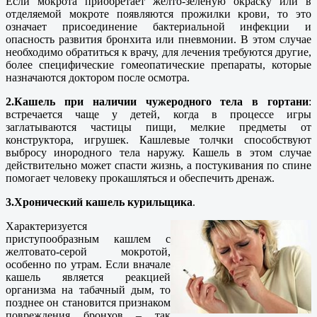
Если мокрота приобретает желто-зелёную окраску или в
отделяемой мокроте появляются прожилки крови, то это
означает присоединение бактериальной инфекции и
опасность развития бронхита или пневмонии. В этом случае
необходимо обратиться к врачу, для лечения требуются другие,
более специфические гомеопатические препараты, которые
назначаются доктором после осмотра.
2.Кашель при наличии чужеродного тела в гортани
:
встречается чаще у детей, когда в процессе игры
заглатываются частицы пищи, мелкие предметы от
конструктора, игрушек. Кашлевые толчки способствуют
выбросу инородного тела наружу. Кашель в этом случае
действительно может спасти жизнь, а постукивания по спине
помогает человеку прокашляться и обеспечить дренаж.
3.Хронический кашель курильщика
.
Характеризуется
приступообразным кашлем с
желтовато-серой мокротой,
особенно по утрам. Если вначале
кашель является реакцией
организма на табачный дым, то
позднее он становится признаком
повреждения бронхов – так