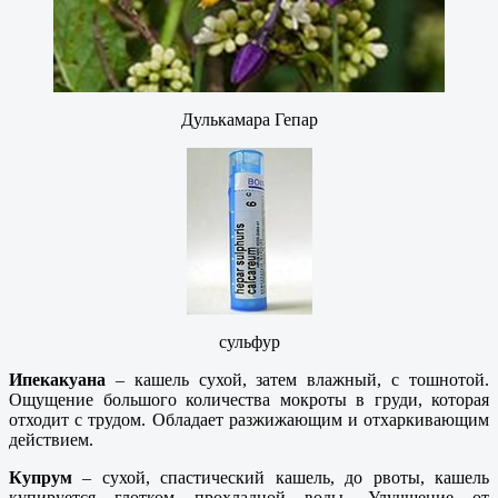
Дулькамара Гепар
сульфур
Ипекакуана
– кашель сухой, затем влажный, с тошнотой.
Ощущение большого количества мокроты в груди, которая
отходит с трудом. Обладает разжижающим и отхаркивающим
действием.
Купрум
– сухой, спастический кашель, до рвоты, кашель
купируется глотком прохладной воды. Улучшение от