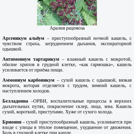
Аралия рацемоза
Арсеникум альбум
– приступообразный ночной кашель, с
чувством страха, затруднением дыхания, экспираторной
одышкой.
Антимониум тартарикум
– влажный кашель с мокротой,
обилие хрипов в грудной клетке, «как гармошка», кашель
усиливается от приёма пищи.
Аммониум карбоникум
– сухой кашель с одышкой, вязкая
мокрота, которая отделяется с трудом, зимний кашель, с
наступлением холодов.
Белладонна
–ОРВИ, воспалительные процессы в верхних
дыхательных путях, покраснение склер, лица, зева. Кашель
сухой, короткий, приступами. Хуже от сухого холода.
Бриония -
сухой приступообразный кашель, усиливается при
входе с улицы в тёплое помещение, ухудшение от движения.
Боль в грудной клетке при кашле.