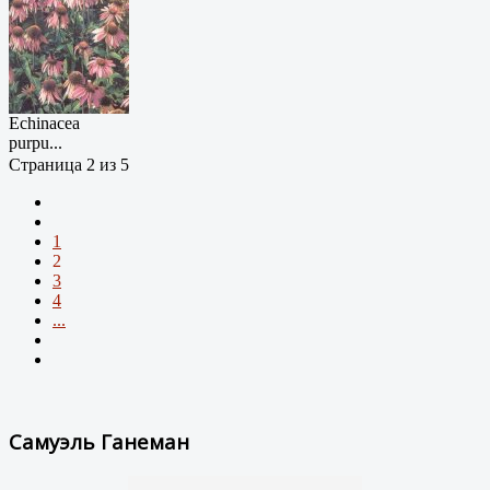
rotundi...
Echinacea
purpu...
Страница 2 из 5
1
2
3
4
...
Самуэль Ганеман