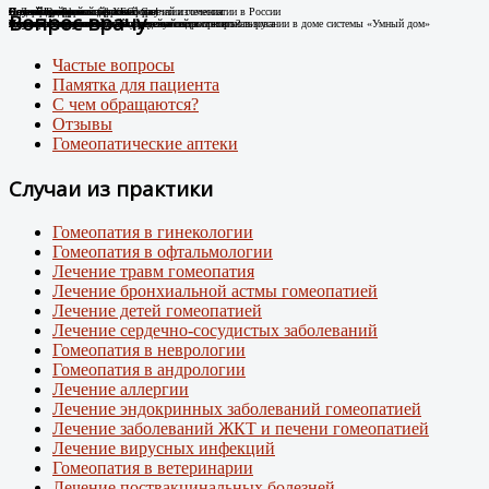
Случай Вай-фай
Я не могу дышать без телефона!
Новые препараты цифровой эры
Лечение цифровой зависимости
К Дню гомеопатии: факты о развитии гомеопатии в России
Остеоартроз.
Соли Шюсслера
Склероатрофический лихен. Случай излечения
Случай диабета
Новый штамм ковида ХЕС.
Вопрос врачу
Человек-антенна. Случай излечения.
Случай из практики
Появились случаи плохого самочувствия при использовании в доме системы «Умный дом»
про игровую зависимость у детей и подростков
Случай из практики.
Какими гомеопатическими средствами что лечить?
Лечение Крауроза вульвы гомеопатией
Лечение гомеопатией
Внимание: пришел новый вирусный штамм коронавируса
Частые вопросы
Памятка для пациента
С чем обращаются?
Отзывы
Гомеопатические аптеки
Случаи из практики
Гомеопатия в гинекологии
Гомеопатия в офтальмологии
Лечение травм гомеопатия
Лечение бронхиальной астмы гомеопатией
Лечение детей гомеопатией
Лечение сердечно-сосудистых заболеваний
Гомеопатия в неврологии
Гомеопатия в андрологии
Лечение аллергии
Лечение эндокринных заболеваний гомеопатией
Лечение заболеваний ЖКТ и печени гомеопатией
Лечение вирусных инфекций
Гомеопатия в ветеринарии
Лечение поствакцинальных болезней