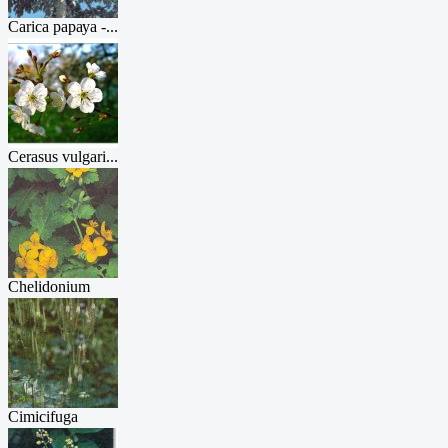
Carica рарауа -...
Cerasus vulgari...
Chelidonium
maj...
Cimicifuga
race...