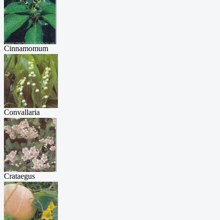
Cinnamomum
camp...
Convallaria
maj...
Crataegus
monog...