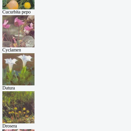
Cucurbita pepo
...
Cyclamen
purpur...
Datura
stramoni...
Drosera