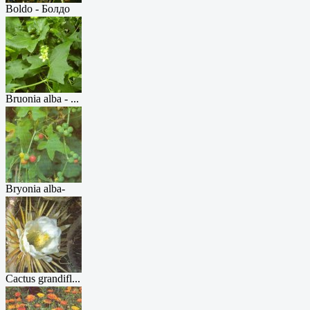
Boldo - Болдо
Bruonia alba - ...
Bryonia alba-
П...
Cactus grandifl...