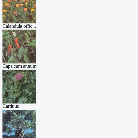
Calendula offic...
Capsicum annum
...
Carduus
marianu...