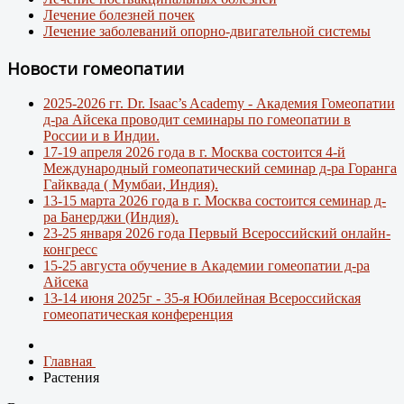
Лечение болезней почек
Лечение заболеваний опорно-двигательной системы
Новости гомеопатии
2025-2026 гг. Dr. Isaac’s Academy - Академия Гомеопатии
д-ра Айсека проводит семинары по гомеопатии в
России и в Индии.
17-19 апреля 2026 года в г. Москва состоится 4-й
Международный гомеопатический семинар д-ра Горанга
Гайквада ( Мумбаи, Индия).
13-15 марта 2026 года в г. Москва состоится семинар д-
ра Банерджи (Индия).
23-25 января 2026 года Первый Всероссийский онлайн-
конгресс
15-25 августа обучение в Академии гомеопатии д-ра
Айсека
13-14 июня 2025г - 35-я Юбилейная Всероссийская
гомеопатическая конференция
Главная
Растения