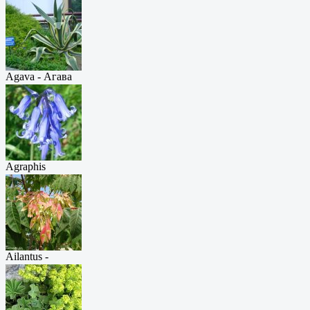
Agava - Агава
а...
Agraphis
nutans...
Ailantus -
Айла...