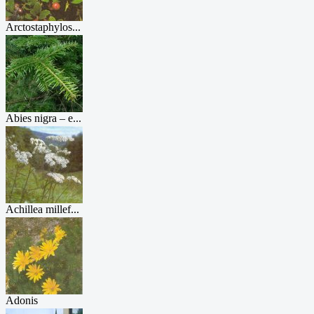
Arctostaphylos...
Abies nigra – е...
Achillea millef...
Adonis
vernalis...