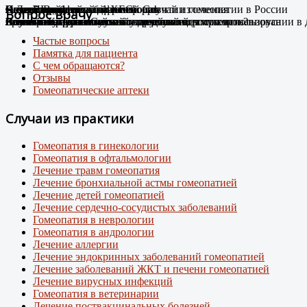
Случай Вай-фай
Я не могу дышать без телефона!
Новые препараты цифровой эры
Лечение цифровой зависимости
К Дню гомеопатии: факты о развитии гомеопатии в России
Остеоартроз.
Соли Шюсслера
Склероатрофический лихен. Случай излечения
Случай диабета
Новый штамм ковида ХЕС.
Вопрос врачу
Человек-антенна. Случай излечения.
Случай из практики
Появились случаи плохого самочувствия при использовании в
про игровую зависимость у детей и подростков
Случай из практики.
Какими гомеопатическими средствами что лечить?
Лечение Крауроза вульвы гомеопатией
Лечение гомеопатией
Внимание: пришел новый вирусный штамм коронавируса
Частые вопросы
Памятка для пациента
С чем обращаются?
Отзывы
Гомеопатические аптеки
Случаи из практики
Гомеопатия в гинекологии
Гомеопатия в офтальмологии
Лечение травм гомеопатия
Лечение бронхиальной астмы гомеопатией
Лечение детей гомеопатией
Лечение сердечно-сосудистых заболеваний
Гомеопатия в неврологии
Гомеопатия в андрологии
Лечение аллергии
Лечение эндокринных заболеваний гомеопатией
Лечение заболеваний ЖКТ и печени гомеопатией
Лечение вирусных инфекций
Гомеопатия в ветеринарии
Лечение поствакцинальных болезней