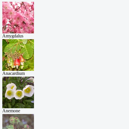
Ало...
Amygdalus
commu...
Anacardium
orie...
Anemone
sylvest...