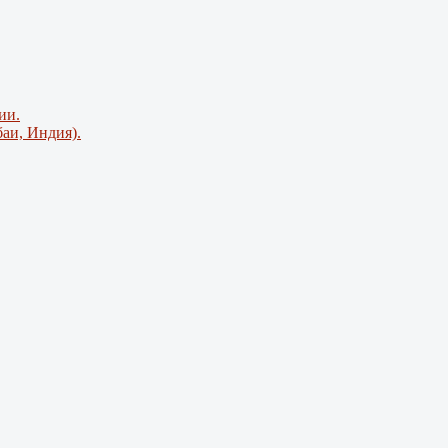
ии.
аи, Индия).