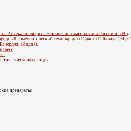
и д-ра Айсека проводит семинары по гомеопатии в России и в Инд
народный гомеопатический семинар д-ра Горанга Гайквада ( Мумб
а Банерджи (Индия).
нгресс
ека
патическая конференция
еские препараты!