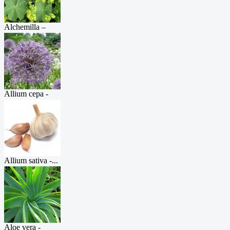
Alchemilla –
ма...
Allium cepa -
Л...
Allium sativa -...
Aloe vera -