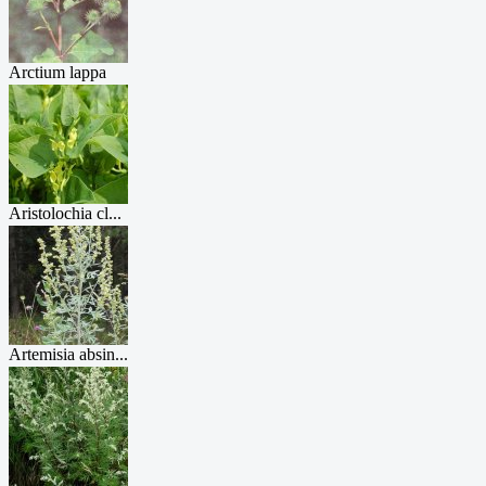
Arctium lappa
Aristolochia cl...
Artemisia absin...