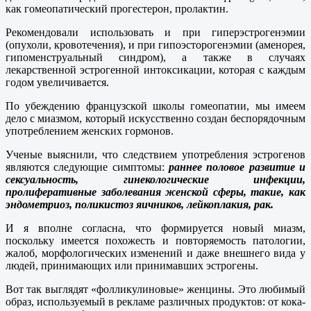
как гомеопатический прогестерон, пролактин.
Рекомендовали использовать и при гиперэстрогенэмии
(опухоли, кровотечения), и при гипоэсторогенэмии (аменорея,
гипоменструальный синдром), а также в случаях
лекарственной эстрогенной интоксикации, которая с каждым
годом увеличивается.
По убеждению французской школы гомеопатии, мы имеем
дело с миазмом, который искусственно создан беспорядочным
употреблением женских гормонов.
Ученые выяснили, что следствием употребления эстрогенов
являются следующие симптомы:
раннее половое развитие и
сексуальность, гинекологические инфекции,
пролиферативные заболевания женской сферы, такие, как
эндометриоз, поликистоз яичников, лейкоплакия, рак.
И я вполне согласна, что формируется новый миазм,
поскольку имеется похожесть и повторяемость патологии,
жалоб, морфологических изменений и даже внешнего вида у
людей, принимающих или принимавших эстрогены.
Вот так выглядят «фолликулиновые» женцины. Это любимый
образ, используемый в рекламе различных продуктов: от кока-