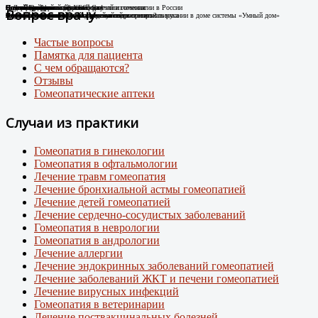
Случай Вай-фай
Я не могу дышать без телефона!
Новые препараты цифровой эры
Лечение цифровой зависимости
К Дню гомеопатии: факты о развитии гомеопатии в России
Остеоартроз.
Соли Шюсслера
Склероатрофический лихен. Случай излечения
Случай диабета
Новый штамм ковида ХЕС.
Вопрос врачу
Человек-антенна. Случай излечения.
Случай из практики
Появились случаи плохого самочувствия при использовании в доме системы «Умный дом»
про игровую зависимость у детей и подростков
Случай из практики.
Какими гомеопатическими средствами что лечить?
Лечение Крауроза вульвы гомеопатией
Лечение гомеопатией
Внимание: пришел новый вирусный штамм коронавируса
Частые вопросы
Памятка для пациента
С чем обращаются?
Отзывы
Гомеопатические аптеки
Случаи из практики
Гомеопатия в гинекологии
Гомеопатия в офтальмологии
Лечение травм гомеопатия
Лечение бронхиальной астмы гомеопатией
Лечение детей гомеопатией
Лечение сердечно-сосудистых заболеваний
Гомеопатия в неврологии
Гомеопатия в андрологии
Лечение аллергии
Лечение эндокринных заболеваний гомеопатией
Лечение заболеваний ЖКТ и печени гомеопатией
Лечение вирусных инфекций
Гомеопатия в ветеринарии
Лечение поствакцинальных болезней