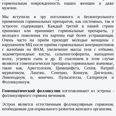
гормональная поврежденность наших женщин и даже
мужчин.
Мы вступили в эру поголовного и бесконтрольного
применения гормональных препаратов, как системных, так и
эстроген содержащих. Каждый третий в нашей стране
принимал или принимает гормональные препараты, у
молодого поколения эта картина ещё более устрашающая.
Очень часто на приём приходят молодые женщины с
нарушением МЦ после приёма гормональных контрацептивов
с жалобами на ФАМ, увеличение массы тела с отёками,
эндометриоидные кисты, сальпингоофориты, выпадение
волос, угревую сыпь и др. И спасением в этом случае
являются гомеопатические препараты гормонально значимые,
такие как, Аристолохия, Цимицифуга, Сепия, Натрий
муриатикум, Лахезис, Сенецио, Кониум, Дигиталис,
Ликоподиум, и, конечно, Пульсатилла, Сатиринум и
Фолликулинум.
Гомеопатический фолликулин
изготавливают из эстрона -
фолликулярного гормона яичников.
Эстрон является естественным фолликулярным гормоном,
необходимым для нормального развития женского организма.