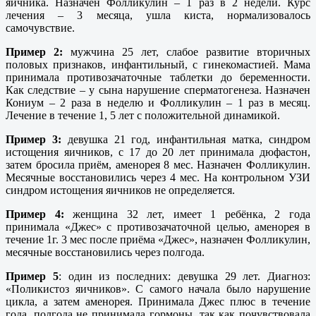
яичника. Назначен Фолликулин – 1 раз в 2 недели. Курс
лечения – 3 месяца, ушла киста, нормализовалось
самочувствие.
Пример 2:
мужчина 25 лет, слабое развитие вторичных
половых признаков, инфантильный, с гинекомастией. Мама
принимала противозачаточные таблетки до беременности.
Как следствие – у сына нарушение сперматогенеза. Назначен
Кониум – 2 раза в неделю и Фолликулин – 1 раз в месяц.
Лечение в течение 1, 5 лет с положительной динамикой.
Пример 3:
девушка 21 год, инфантильная матка, синдром
истощения яичников, с 17 до 20 лет принимала дюфастон,
затем бросила приём, аменорея 8 мес. Назначен Фолликулин.
Месячные восстановились через 4 мес. На контрольном УЗИ
синдром истощения яичников не определяется.
Пример 4:
женщина 32 лет, имеет 1 ребёнка, 2 года
принимала «Джес» с противозачаточной целью, аменорея в
течение 1г. 3 мес после приёма «Джес», назначен Фолликулин,
месячные восстановились через полгода.
Пример 5
: один из последних: девушка 29 лет. Диагноз:
«Поликистоз яичников». С самого начала было нарушение
цикла, а затем аменорея. Принимала Джес плюс в течение
года, полгода не принимала гормоны, так как почувствовала