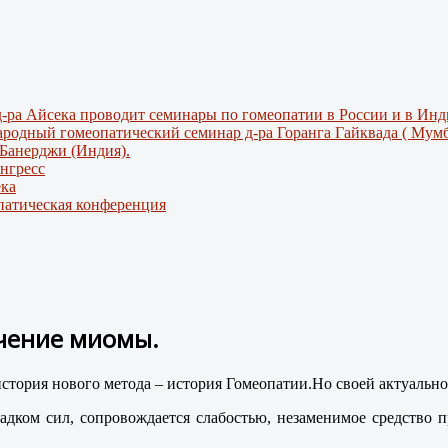
и д-ра Айсека проводит семинары по гомеопатии в России и в Инд
народный гомеопатический семинар д-ра Горанга Гайквада ( Мумб
а Банерджи (Индия).
нгресс
ека
патическая конференция
ечение миомы.
стория нового метода – история Гомеопатии.Но своей актуальнос
падком сил, сопровождается слабостью, незаменимое средство 