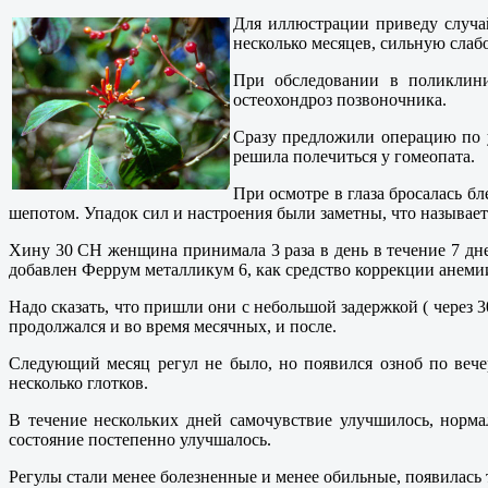
Для иллюстрации приведу случай
несколько месяцев, сильную слабо
При обследовании в поликлини
остеохондроз позвоночника.
Сразу предложили операцию по у
решила полечиться у гомеопата.
При осмотре в глаза бросалась б
шепотом. Упадок сил и настроения были заметны, что называется
Хину 30 СН женщина принимала 3 раза в день в течение 7 дне
добавлен Феррум металликум 6, как средство коррекции анемии
Надо сказать, что пришли они с небольшой задержкой ( через 
продолжался и во время месячных, и после.
Следующий месяц регул не было, но появился озноб по вече
несколько глотков.
В течение нескольких дней самочувствие улучшилось, норм
состояние постепенно улучшалось.
Регулы стали менее болезненные и менее обильные, появилась