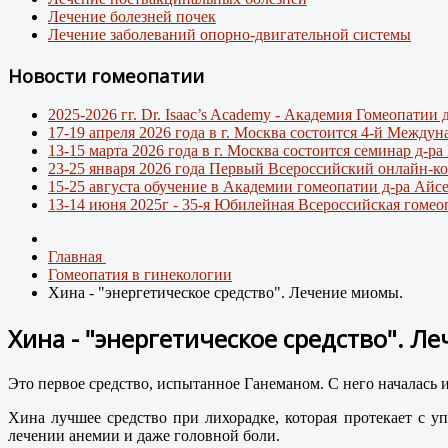
Лечение болезней почек
Лечение заболеваний опорно-двигательной системы
Новости гомеопатии
2025-2026 гг. Dr. Isaac’s Academy - Академия Гомеопати
17-19 апреля 2026 года в г. Москва состоится 4-й Между
13-15 марта 2026 года в г. Москва состоится семинар д-р
23-25 января 2026 года Первый Всероссийский онлайн-ко
15-25 августа обучение в Академии гомеопатии д-ра Айс
13-14 июня 2025г - 35-я Юбилейная Всероссийская гомео
Главная
Гомеопатия в гинекологии
Хина - "энергетическое средство". Лечение миомы.
Хина - "энергетическое средство". Л
Это первое средство, испытанное Ганеманом. С него началась и
Хина лучшее средство при лихорадке, которая протекает с у
лечении анемии и даже головной боли.