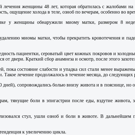
 лечения женщины 48 лет, которая обратилась с жалобами на 
сть, ощущение холода в теле, озноб по вечерам, особенно во вр
ке у женщины обнаружили миому матки, размером 8 недель
далению миомы матки, чтобы прекратить кровотечения и паде
ледность пациентки, сероватый цвет кожных покровов и холодны
 от двери. Краткий сбор анамнеза и осмотр, после этого захотел
й, пока состояние слабости и упадка сил стали менее выражен
. Такое лечение продолжалось в течение месяца, до следующих 
30 дней), сопровождались болью внизу живота и в пояснице, но
рам, тянущие боли в эпигастрии после еды, вздутие живота, 
ализовался стул, ушли озноб и боли в животе. В дальнейшем
 тенденция к увеличению цикла.