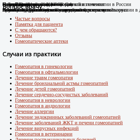
Случай Вай-фай
Я не могу дышать без телефона!
Новые препараты цифровой эры
Лечение цифровой зависимости
К Дню гомеопатии: факты о развитии гомеопатии в России
Остеоартроз.
Соли Шюсслера
Склероатрофический лихен. Случай излечения
Случай диабета
Новый штамм ковида ХЕС.
Вопрос врачу
Человек-антенна. Случай излечения.
Случай из практики
Появились случаи плохого самочувствия при использовании в
про игровую зависимость у детей и подростков
Случай из практики.
Какими гомеопатическими средствами что лечить?
Лечение Крауроза вульвы гомеопатией
Лечение гомеопатией
Внимание: пришел новый вирусный штамм коронавируса
Частые вопросы
Памятка для пациента
С чем обращаются?
Отзывы
Гомеопатические аптеки
Случаи из практики
Гомеопатия в гинекологии
Гомеопатия в офтальмологии
Лечение травм гомеопатия
Лечение бронхиальной астмы гомеопатией
Лечение детей гомеопатией
Лечение сердечно-сосудистых заболеваний
Гомеопатия в неврологии
Гомеопатия в андрологии
Лечение аллергии
Лечение эндокринных заболеваний гомеопатией
Лечение заболеваний ЖКТ и печени гомеопатией
Лечение вирусных инфекций
Гомеопатия в ветеринарии
Лечение поствакцинальных болезней