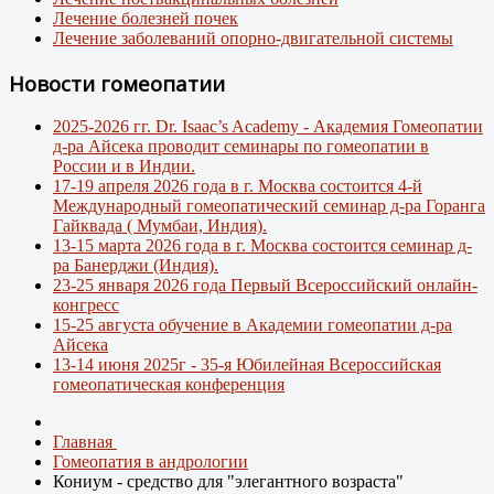
Лечение болезней почек
Лечение заболеваний опорно-двигательной системы
Новости гомеопатии
2025-2026 гг. Dr. Isaac’s Academy - Академия Гомеопатии
д-ра Айсека проводит семинары по гомеопатии в
России и в Индии.
17-19 апреля 2026 года в г. Москва состоится 4-й
Международный гомеопатический семинар д-ра Горанга
Гайквада ( Мумбаи, Индия).
13-15 марта 2026 года в г. Москва состоится семинар д-
ра Банерджи (Индия).
23-25 января 2026 года Первый Всероссийский онлайн-
конгресс
15-25 августа обучение в Академии гомеопатии д-ра
Айсека
13-14 июня 2025г - 35-я Юбилейная Всероссийская
гомеопатическая конференция
Главная
Гомеопатия в андрологии
Кониум - средство для "элегантного возраста"