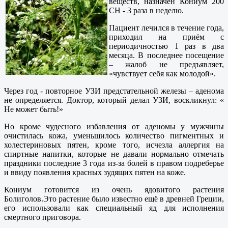
веществ, назначен Кониум 200
СН - 3 раза в неделю.
Пациент лечился в течение года,
приходил на приём с
периодичностью 1 раз в два
месяца. В последнее посещение
– жалоб не предъявляет,
«чувствует себя как молодой».
Через год - повторное УЗИ предстательной железы – аденома
не определяется. Доктор, который делал УЗИ, воскликнул: «
Не может быть!»
Но кроме чудесного избавления от аденомы у мужчины
очистилась кожа, уменьшилось количество пигментных и
холестериновых пятен, кроме того, исчезла аллергия на
спиртные напитки, которые не давали нормально отмечать
праздники последние 3 года из-за болей в правом подреберье
и ввиду появления красных зудящих пятен на коже.
Кониум готовится из очень ядовитого растения
Болиголов.Это растение было известно ещё в древней Греции,
его использовали как специальный яд для исполнения
смертного приговора.