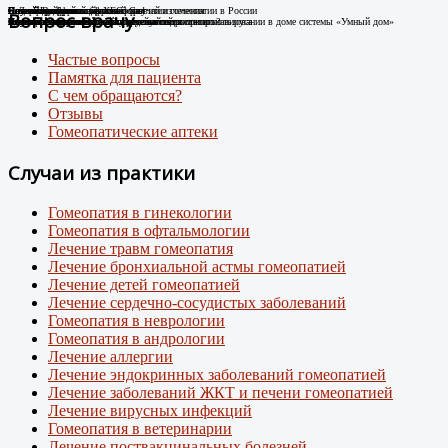
Случай Вай-фай
Я не могу дышать без телефона!
Новые препараты цифровой эры
Лечение цифровой зависимости
К Дню гомеопатии: факты о развитии гомеопатии в России
Остеоартроз.
Соли Шюсслера
Склероатрофический лихен. Случай излечения
Случай диабета
Новый штамм ковида ХЕС.
Вопрос врачу
Человек-антенна. Случай излечения.
Случай из практики
Появились случаи плохого самочувствия при использовании в доме системы «Умный дом»
про игровую зависимость у детей и подростков
Случай из практики.
Какими гомеопатическими средствами что лечить?
Лечение Крауроза вульвы гомеопатией
Лечение гомеопатией
Внимание: пришел новый вирусный штамм коронавируса
Частые вопросы
Памятка для пациента
С чем обращаются?
Отзывы
Гомеопатические аптеки
Случаи из практики
Гомеопатия в гинекологии
Гомеопатия в офтальмологии
Лечение травм гомеопатия
Лечение бронхиальной астмы гомеопатией
Лечение детей гомеопатией
Лечение сердечно-сосудистых заболеваний
Гомеопатия в неврологии
Гомеопатия в андрологии
Лечение аллергии
Лечение эндокринных заболеваний гомеопатией
Лечение заболеваний ЖКТ и печени гомеопатией
Лечение вирусных инфекций
Гомеопатия в ветеринарии
Лечение поствакцинальных болезней