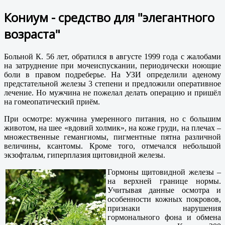
Кониум - средство для "элегантного
возраста"
Больной К. 56 лет, обратился в августе 1999 года с жалобами
на затруднение при мочеиспускании, периодически ноющие
боли в правом подреберье. На УЗИ определили аденому
предстательной железы 3 степени и предложили оперативное
лечение. Но мужчина не пожелал делать операцию и пришёл
на гомеопатический приём.
При осмотре: мужчина умеренного питания, но с большим
животом, на шее «вдовий холмик», на коже груди, на плечах –
множественные гемангиомы, пигментные пятна различной
величины, ксантомы. Кроме того, отмечался небольшой
экзофтальм, гиперплазия щитовидной железы.
Гормоны щитовидной железы –
на верхней границе нормы.
Учитывая данные осмотра и
особенности кожных покровов,
признаки нарушения
гормонального фона и обмена