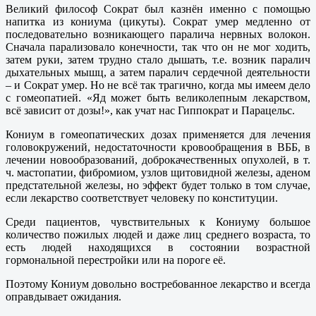
Великий философ Сократ был казнён именно с помощью
напитка из кониума (цикуты). Сократ умер медленно от
последовательно возникающего паралича нервных волокон.
Сначала парализовало конечности, так что он не мог ходить,
затем руки, затем трудно стало дышать, т.е. возник паралич
дыхательных мышц, а затем паралич сердечной деятельности
– и Сократ умер. Но не всё так трагично, когда мы имеем дело
с гомеопатией. «Яд может быть великолепным лекарством,
всё зависит от дозы!», как учат нас Гиппократ и Парацельс.
Кониум в гомеопатических дозах применяется для лечения
головокружений, недостаточности кровообращения в ВББ, в
лечении новообразований, доброкачественных опухолей, в т.
ч. мастопатии, фибромиом, узлов щитовидной железы, аденом
предстательной железы, но эффект будет только в том случае,
если лекарство соответствует человеку по конституции.
Среди пациентов, чувствительных к Кониуму большое
количество пожилых людей и даже лиц среднего возраста, то
есть людей находящихся в состоянии возрастной
гормональной перестройки или на пороге её.
Поэтому Кониум довольно востребованное лекарство и всегда
оправдывает ожидания.