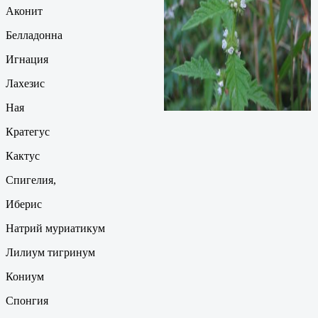
Аконит
Белладонна
Игнация
Лахезис
Ная
Кратегус
Кактус
Спигелия,
Иберис
Натрий муриатикум
Лилиум тигринум
Кониум
Спонгия