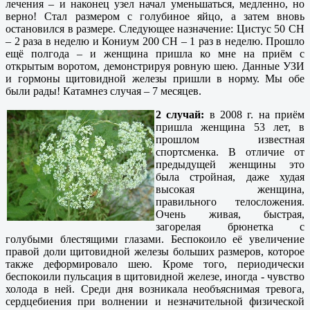
лечения – и наконец узел начал уменьшаться, медленно, но
верно! Стал размером с голубиное яйцо, а затем вновь
остановился в размере. Следующее назначение: Цистус 50 СН
– 2 раза в неделю и Кониум 200 СН – 1 раз в неделю. Прошло
ещё полгода – и женщина пришла ко мне на приём с
открытым воротом, демонстрируя ровную шею. Данные УЗИ
и гормоны щитовидной железы пришли в норму. Мы обе
были рады! Катамнез случая – 7 месяцев.
2 случай:
в 2008 г. на приём
пришла женщина 53 лет, в
прошлом известная
спортсменка. В отличие от
предыдущей женщины это
была стройная, даже худая
высокая женщина,
правильного телосложения.
Очень живая, быстрая,
загорелая брюнетка с
голубыми блестящими глазами. Беспокоило её увеличение
правой доли щитовидной железы больших размеров, которое
также деформировало шею. Кроме того, периодически
беспокоили пульсация в щитовидной железе, иногда - чувство
холода в ней. Среди дня возникала необъяснимая тревога,
сердцебиения при волнении и незначительной физической