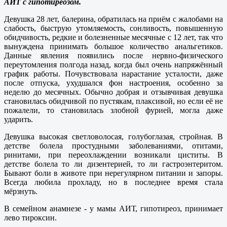
АИТ с гипотиреозом.
Девушка 28 лет, балерина, обратилась на приём с жалобами на
слабость, быструю утомляемость, сонливость, повышенную
обидчивость, редкие и болезненные месячные с 12 лет, так что
вынуждена принимать большое количество анальгетиков.
Данные явления появились после нервно-физического
переутомления полгода назад, когда был очень напряжённый
график работы. Почувствовала нарастание усталости, даже
после отпуска, ухудшался фон настроения, особенно за
неделю до месячных. Обычно добрая и отзывчивая девушка
становилась обидчивой по пустякам, плаксивой, но если её не
пожалели, то становилась злобной фурией, могла даже
ударить.
Девушка высокая светловолосая, голубоглазая, стройная. В
детстве болела простудными заболеваниями, отитами,
ринитами, при переохлаждении возникали циститы. В
детстве болела то ли дизентерией, то ли гастроэнтеритом.
Бывают боли в животе при нерегулярном питании и запоры.
Всегда любила прохладу, но в последнее время стала
мёрзнуть.
В семейном анамнезе - у мамы АИТ, гипотиреоз, принимает
лево тироксин.