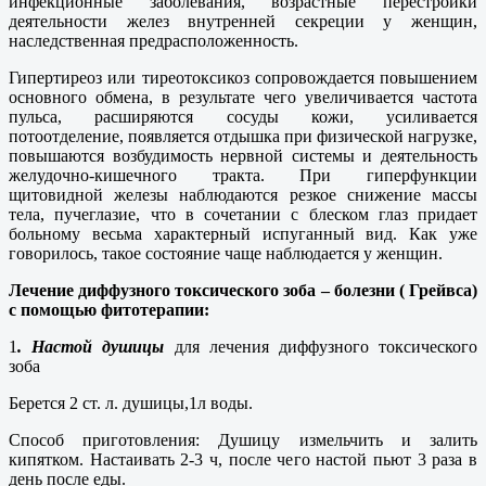
инфекционные заболевания, возрастные перестройки
деятельности желез внутренней секреции у женщин,
наследственная предрасположенность.
Гипертиреоз или тиреотоксикоз сопровождается повышением
основного обмена, в результате чего увеличивается частота
пульса, расширяются сосуды кожи, усиливается
потоотделение, появляется отдышка при физической нагрузке,
повышаются возбудимость нервной системы и деятельность
желудочно-кишечного тракта. При гиперфункции
щитовидной железы наблюдаются резкое снижение массы
тела, пучеглазие, что в сочетании с блеском глаз придает
больному весьма характерный испуганный вид. Как уже
говорилось, такое состояние чаще наблюдается у женщин.
Лечение диффузного токсического зоба – болезни ( Грейвса)
с помощью фитотерапии:
1
. Настой душицы
для лечения диффузного токсического
зоба
Берется 2 ст. л. душицы,1л воды.
Способ приготовления: Душицу измельчить и залить
кипятком. Настаивать 2-3 ч, после чего настой пьют 3 раза в
день после еды.