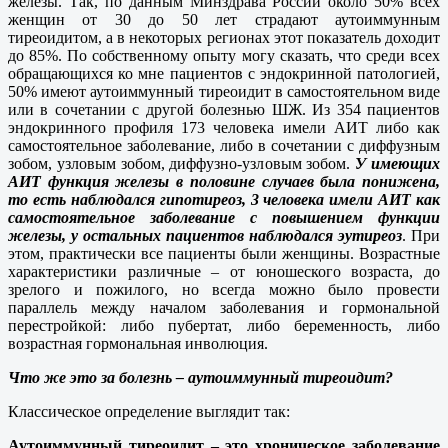
железы. Так, по данным Минздрава России около 50% всех
женщин от 30 до 50 лет страдают аутоиммунным
тиреоидитом, а в некоторых регионах этот показатель доходит
до 85%. По собственному опыту могу сказать, что среди всех
обращающихся ко мне пациентов с эндокринной патологией,
50% имеют аутоиммунный тиреоидит в самостоятельном виде
или в сочетании с другой болезнью ШЖ. Из 354 пациентов
эндокринного профиля 173 человека имели АИТ либо как
самостоятельное заболевание, либо в сочетании с диффузным
зобом, узловым зобом, диффузно-узловым зобом.
У имеющих
АИТ функция железы в половине случаев была понижена,
то есть наблюдался гипотиреоз, 3 человека имели АИТ как
самостоятельное заболевание с повышением функции
железы, у остальных пациентов наблюдался эутиреоз
. При
этом, практически все пациенты были женщины. Возрастные
характеристики различные – от юношеского возраста, до
зрелого и пожилого, но всегда можно было провести
параллель между началом заболевания и гормональной
перестройкой: либо пубертат, либо беременность, либо
возрастная гормональная инволюция.
Что же это за болезнь – аутоиммунный тиреоидит?
Классическое определение выглядит так:
Аутоиммунный тиреоидит – это хроническое заболевание