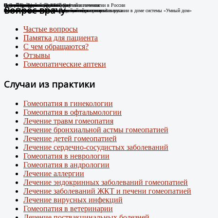
Случай Вай-фай
Я не могу дышать без телефона!
Новые препараты цифровой эры
Лечение цифровой зависимости
К Дню гомеопатии: факты о развитии гомеопатии в России
Остеоартроз.
Соли Шюсслера
Склероатрофический лихен. Случай излечения
Случай диабета
Новый штамм ковида ХЕС.
Вопрос врачу
Человек-антенна. Случай излечения.
Случай из практики
Появились случаи плохого самочувствия при использовании в доме системы «Умный дом»
про игровую зависимость у детей и подростков
Случай из практики.
Какими гомеопатическими средствами что лечить?
Лечение Крауроза вульвы гомеопатией
Лечение гомеопатией
Внимание: пришел новый вирусный штамм коронавируса
Частые вопросы
Памятка для пациента
С чем обращаются?
Отзывы
Гомеопатические аптеки
Случаи из практики
Гомеопатия в гинекологии
Гомеопатия в офтальмологии
Лечение травм гомеопатия
Лечение бронхиальной астмы гомеопатией
Лечение детей гомеопатией
Лечение сердечно-сосудистых заболеваний
Гомеопатия в неврологии
Гомеопатия в андрологии
Лечение аллергии
Лечение эндокринных заболеваний гомеопатией
Лечение заболеваний ЖКТ и печени гомеопатией
Лечение вирусных инфекций
Гомеопатия в ветеринарии
Лечение поствакцинальных болезней