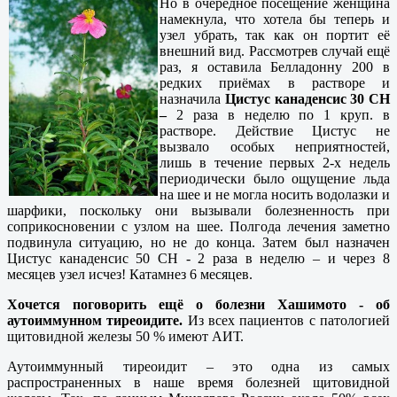
Но в очередное посещение женщина
намекнула, что хотела бы теперь и
узел убрать, так как он портит её
внешний вид. Рассмотрев случай ещё
раз, я оставила Белладонну 200 в
редких приёмах в растворе и
назначила
Цистус канаденсис 30 СН
–
2 раза в неделю по 1 круп. в
растворе. Действие Цистус не
вызвало особых неприятностей,
лишь в течение первых 2-х недель
периодически было ощущение льда
на шее и не могла носить водолазки и
шарфики, поскольку они вызывали болезненность при
соприкосновении с узлом на шее. Полгода лечения заметно
подвинула ситуацию, но не до конца. Затем был назначен
Цистус канаденсис 50 СН - 2 раза в неделю – и через 8
месяцев узел исчез! Катамнез 6 месяцев.
Хочется поговорить ещё о болезни Хашимото - об
аутоиммунном тиреоидите.
Из всех пациентов с патологией
щитовидной железы 50 % имеют АИТ.
Аутоиммунный тиреоидит – это одна из самых
распространенных в наше время болезней щитовидной