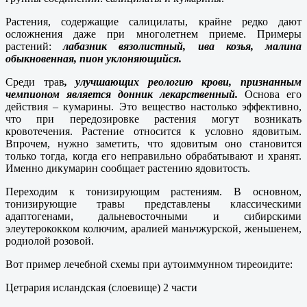
Растения, содержащие салицилаты, крайне редко дают
осложнения даже при многолетнем приеме. Примеры
растений:
лабазник вязолистный, ива козья, малина
обыкновенная, пион уклоняющийся.
Среди трав
, улучшающих реологию крови, признанным
чемпионом является донник лекарственный.
Основа его
действия – кумарины. Это вещество настолько эффективно,
что при передозировке растения могут возникать
кровотечения. Растение относится к условно ядовитым.
Впрочем, нужно заметить, что ядовитым оно становится
только тогда, когда его неправильно обрабатывают и хранят.
Именно дикумарин сообщает растению ядовитость.
Переходим к тонизирующим растениям. В основном,
тонизирующие травы представлены классическими
адаптогенами, дальневосточными и сибирскими
элеутерококком колючим, аралией маньчжурской, женьшенем,
родиолой розовой.
Вот пример лечебной схемы при аутоиммунном тиреоидите:
Цетрария исландская (слоевище) 2 части