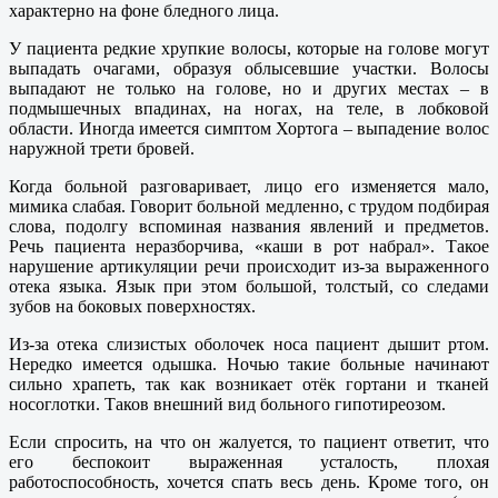
характерно на фоне бледного лица.
У пациента редкие хрупкие волосы, которые на голове могут
выпадать очагами, образуя облысевшие участки. Волосы
выпадают не только на голове, но и других местах – в
подмышечных впадинах, на ногах, на теле, в лобковой
области. Иногда имеется симптом Хортога – выпадение волос
наружной трети бровей.
Когда больной разговаривает, лицо его изменяется мало,
мимика слабая. Говорит больной медленно, с трудом подбирая
слова, подолгу вспоминая названия явлений и предметов.
Речь пациента неразборчива, «каши в рот набрал». Такое
нарушение артикуляции речи происходит из-за выраженного
отека языка. Язык при этом большой, толстый, со следами
зубов на боковых поверхностях.
Из-за отека слизистых оболочек носа пациент дышит ртом.
Нередко имеется одышка. Ночью такие больные начинают
сильно храпеть, так как возникает отёк гортани и тканей
носоглотки. Таков внешний вид больного гипотиреозом.
Если спросить, на что он жалуется, то пациент ответит, что
его беспокоит выраженная усталость, плохая
работоспособность, хочется спать весь день. Кроме того, он