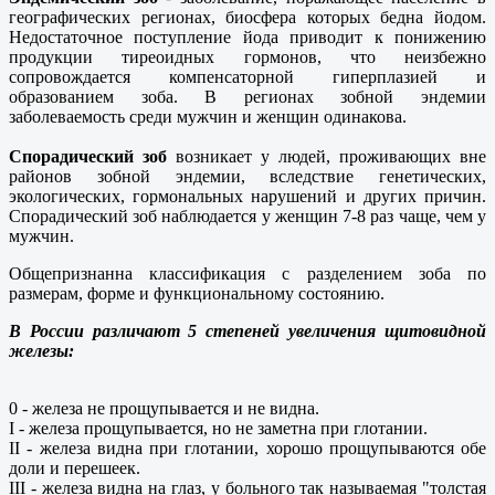
географических регионах, биосфера которых бедна йодом.
Недостаточное поступление йода приводит к понижению
продукции тиреоидных гормонов, что неизбежно
сопровождается компенсаторной гиперплазией и
образованием зоба. В регионах зобной эндемии
заболеваемость среди мужчин и женщин одинакова.
Спорадический зоб
возникает у людей, проживающих вне
районов зобной эндемии, вследствие генетических,
экологических, гормональных нарушений и других причин.
Спорадический зоб наблюдается у женщин 7-8 раз чаще, чем у
мужчин.
Общепризнанна классификация с разделением зоба по
размерам, форме и функциональному состоянию.
В России различают 5 степеней увеличения щитовидной
железы:
0 - железа не прощупывается и не видна.
I - железа прощупывается, но не заметна при глотании.
II - железа видна при глотании, хорошо прощупываются обе
доли и перешеек.
III - железа видна на глаз, у больного так называемая "толстая