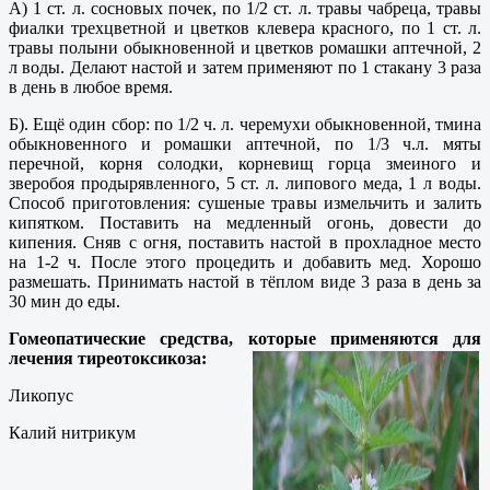
А) 1 ст. л. сосновых почек, по 1/2 ст. л. травы чабреца, травы
фиалки трехцветной и цветков клевера красного, по 1 ст. л.
травы полыни обыкновенной и цветков ромашки аптечной, 2
л воды. Делают настой и затем применяют по 1 стакану 3 раза
в день в любое время.
Б). Ещё один сбор: по 1/2 ч. л. черемухи обыкновенной, тмина
обыкновенного и ромашки аптечной, по 1/3 ч.л. мяты
перечной, корня солодки, корневищ горца змеиного и
зверобоя продырявленного, 5 ст. л. липового меда, 1 л воды.
Способ приготовления: сушеные травы измельчить и залить
кипятком. Поставить на медленный огонь, довести до
кипения. Сняв с огня, поставить настой в прохладное место
на 1-2 ч. После этого процедить и добавить мед. Хорошо
размешать. Принимать настой в тёплом виде 3 раза в день за
30 мин до еды.
Гомеопатические средства, которые применяются для
лечения тиреотоксикоза:
Ликопуc
Калий нитрикум