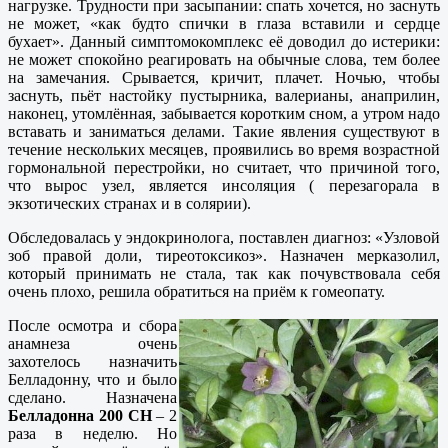
нагрузке. Трудности при засыпании: спать хочется, но заснуть
не может, «как будто спички в глаза вставили и сердце
бухает». Данный симптомокомплекс её доводил до истерики:
не может спокойно реагировать на обычные слова, тем более
на замечания. Срывается, кричит, плачет. Ночью, чтобы
заснуть, пьёт настойку пустырника, валерианы, анаприлин,
наконец, утомлённая, забывается коротким сном, а утром надо
вставать и заниматься делами. Такие явления существуют в
течение нескольких месяцев, проявились во время возрастной
гормональной перестройки, но считает, что причиной того,
что вырос узел, является инсоляция ( перезагорала в
экзотических странах и в солярии).
Обследовалась у эндокринолога, поставлен диагноз: «Узловой
зоб правой доли, тиреотоксикоз». Назначен мерказолил,
который принимать не стала, так как почувствовала себя
очень плохо, решила обратиться на приём к гомеопату.
После осмотра и сбора
анамнеза очень
захотелось назначить
Белладонну, что и было
сделано. Назначена
Белладонна 200 СН
– 2
раза в неделю. Но