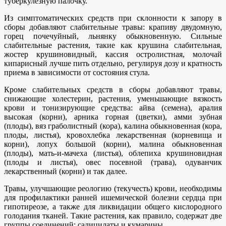
туберкулезную палочку.
Из симптоматических средств при склонности к запору в
сборы добавляют слабительные травы: крапиву двудомную,
горец почечуйный, льнянку обыкновенную. Сильные
слабительные растения, такие как крушина слабительная,
жостер крушиновидный, кассия остролистная, молочай
кипарисный лучше пить отдельно, регулируя дозу и кратность
приема в зависимости от состояния стула.
Кроме слабительных средств в сборы добавляют травы,
снижающие холестерин, растения, уменьшающие вязкость
крови и тонизирующие средства: айва (семена), аралия
высокая (корни), арника горная (цветки), амми зубная
(плоды), вяз граболистный (кора), калина обыкновенная (кора,
плоды, листья), кровохлебка лекарственная (корневища и
корни), лопух большой (корни), малина обыкновенная
(плоды), мать-и-мачеха (листья), облепиха крушиновидная
(плоды и листья), овес посевной (трава), одуванчик
лекарственный (корни) и так далее.
Травы, улучшающие реологию (текучесть) крови, необходимы
для профилактики ранней ишемической болезни сердца при
гипотиреозе, а также для ликвидации общего кислородного
голодания тканей. Такие растения, как правило, содержат две
группы соединений: салицилаты и кумарины.