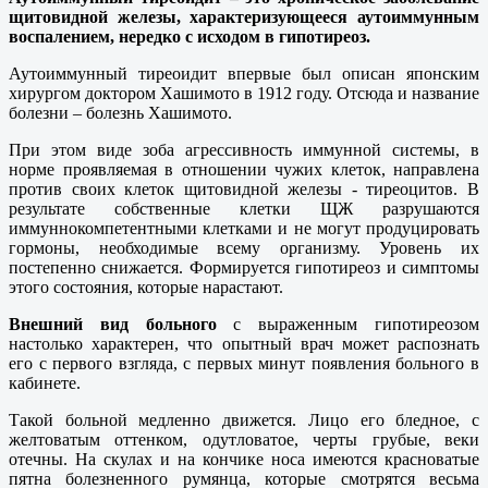
щитовидной железы, характеризующееся аутоиммунным
воспалением, нередко с исходом в гипотиреоз.
Аутоиммунный тиреоидит впервые был описан японским
хирургом доктором Хашимото в 1912 году. Отсюда и название
болезни – болезнь Хашимото.
При этом виде зоба агрессивность иммунной системы, в
норме проявляемая в отношении чужих клеток, направлена
против своих клеток щитовидной железы - тиреоцитов. В
результате собственные клетки ЩЖ разрушаются
иммуннокомпетентными клетками и не могут продуцировать
гормоны, необходимые всему организму. Уровень их
постепенно снижается. Формируется гипотиреоз и симптомы
этого состояния, которые нарастают.
Внешний вид больного
с выраженным гипотиреозом
настолько характерен, что опытный врач может распознать
его с первого взгляда, с первых минут появления больного в
кабинете.
Такой больной медленно движется. Лицо его бледное, с
желтоватым оттенком, одутловатое, черты грубые, веки
отечны. На скулах и на кончике носа имеются красноватые
пятна болезненного румянца, которые смотрятся весьма