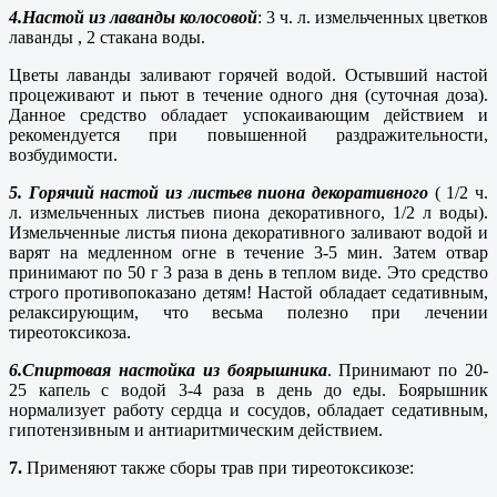
4.Настой из лаванды колосовой
: 3 ч. л. измельченных цветков
лаванды , 2 стакана воды.
Цветы лаванды заливают горячей водой. Остывший настой
процеживают и пьют в течение одного дня (суточная доза).
Данное средство обладает успокаивающим действием и
рекомендуется при повышенной раздражительности,
возбудимости.
5. Горячий настой из листьев пиона декоративного
( 1/2 ч.
л. измельченных листьев пиона декоративного, 1/2 л воды).
Измельченные листья пиона декоративного заливают водой и
варят на медленном огне в течение 3-5 мин. Затем отвар
принимают по 50 г 3 раза в день в теплом виде. Это средство
строго противопоказано детям! Настой обладает седативным,
релаксирующим, что весьма полезно при лечении
тиреотоксикоза.
6.Спиртовая настойка из боярышника
. Принимают по 20-
25 капель с водой 3-4 раза в день до еды. Боярышник
нормализует работу сердца и сосудов, обладает седативным,
гипотензивным и антиаритмическим действием.
7.
Применяют также сборы трав при тиреотоксикозе: