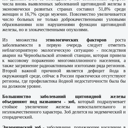
числа вновь выявленных заболеваний щитовидной железы в
экономически развитых странах составил 51,8% среди
женщин и 16,7% среди мужчин. Повсеместно увеличивается
число больных не только доброкачественными узловыми
образованиями или нарушениями функции щитовидной
железы, но и злокачественными опухолями.
Из множества
этиологических факторов
роста
заболеваемости в первую очередь следует отметить
неблагоприятную экологическую ситуацию - последствия
аварии на Чернобыльской атомной станции, которая привела
к массовому поражению многомиллионного населения, а
также загрязнение радиоактивными изотопами ряда регионов.
Второй важной причиной является дефицит йода в
окружающей среде, сейчас в России практически отсутствуют
регионы, где профилактика йодной недостаточности была бы
на должном уровне.
Большинство заболеваний щитовидной железы
объединяют под названием - зоб,
который подразумевает
стойкое увеличение железы невоспалительного и
незлокачественного характера. Зоб делится на эндемический и
спорадический.
Эндемический зоб
- заболевание, поражающее население в