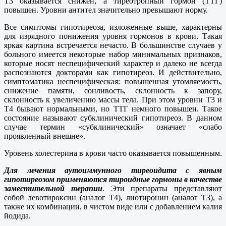
Т3 оказывается снижен, а тиреотропный гормон (ТТГ)
повышен. Уровни антител значительно превышают норму.
Все симптомы гипотиреоза, изложенные выше, характерны
для изрядного понижения уровня гормонов в крови. Такая
яркая картина встречается нечасто. В большинстве случаев у
больного имеется некоторые набор минимальных признаков,
которые носят неспецифический характер и далеко не всегда
распознаются докторами как гипотиреоз. И действительно,
симптоматика неспецифическая: повышенная утомляемость,
снижение памяти, сонливость, склонность к запору,
склонность к увеличению массы тела. При этом уровни Т3 и
Т4 бывают нормальными, но ТТГ немного повышен. Такое
состояние называют субклинический гипотиреоз. В данном
случае термин «субклинический» означает «слабо
проявленный внешне».
Уровень холестерина в крови часто оказывается повышенным.
Для лечения аутоиммунного тиреоидита с явным
гипотиреозом применяются тироидные гормоны в качестве
заместительной терапии
. Эти препараты представляют
собой левотироксин (аналог Т4), лиотиронин (аналог Т3), а
также их комбинации, в чистом виде или с добавлением калия
йодида.