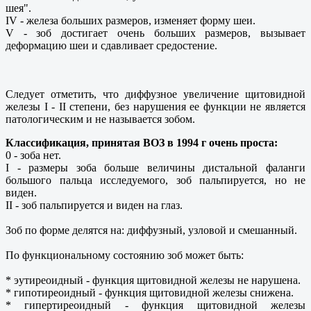
шея".
IV - железа больших размеров, изменяет форму шеи.
V - зоб достигает очень больших размеров, вызывает
деформацию шеи и сдавливает средостение.
Следует отметить, что диффузное увеличение щитовидной
железы I - II степени, без нарушения ее функции не является
патологическим и не называется зобом.
Классификация, принятая ВОЗ в 1994 г очень проста:
0 - зоба нет.
I - размеры зоба больше величины дистальной фаланги
большого пальца исследуемого, зоб пальпируется, но не
виден.
II - зоб пальпируется и виден на глаз.
Зоб по форме делятся на: диффузный, узловой и смешанный.
По функциональному состоянию зоб может быть:
* эутиреоидный - функция щитовидной железы не нарушена.
* гипотиреоидный - функция щитовидной железы снижена.
* гипертиреоидный - функция щитовидной железы