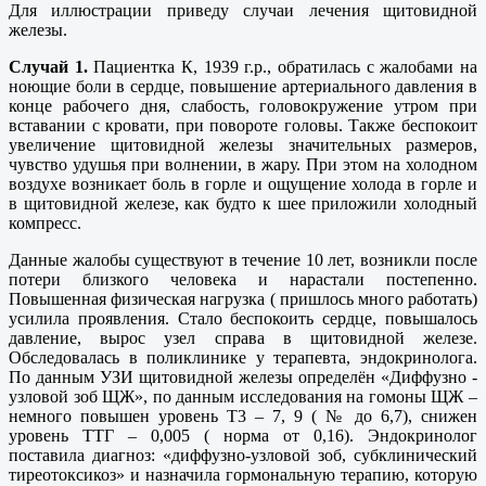
Для иллюстрации приведу случаи лечения щитовидной
железы.
Случай 1.
Пациентка К, 1939 г.р., обратилась с жалобами на
ноющие боли в сердце, повышение артериального давления в
конце рабочего дня, слабость, головокружение утром при
вставании с кровати, при повороте головы. Также беспокоит
увеличение щитовидной железы значительных размеров,
чувство удушья при волнении, в жару. При этом на холодном
воздухе возникает боль в горле и ощущение холода в горле и
в щитовидной железе, как будто к шее приложили холодный
компресс.
Данные жалобы существуют в течение 10 лет, возникли после
потери близкого человека и нарастали постепенно.
Повышенная физическая нагрузка ( пришлось много работать)
усилила проявления. Стало беспокоить сердце, повышалось
давление, вырос узел справа в щитовидной железе.
Обследовалась в поликлинике у терапевта, эндокринолога.
По данным УЗИ щитовидной железы определён «Диффузно -
узловой зоб ЩЖ», по данным исследования на гомоны ЩЖ –
немного повышен уровень Т3 – 7, 9 ( № до 6,7), снижен
уровень ТТГ – 0,005 ( норма от 0,16). Эндокринолог
поставила диагноз: «диффузно-узловой зоб, субклинический
тиреотоксикоз» и назначила гормональную терапию, которую