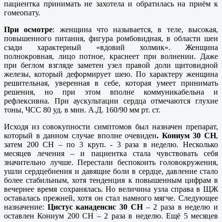
пациентка принимать не захотела и обратилась на приём к
гомеопату.
При осмотре
: женщина что называется, в теле, высокая,
повышенного питания, фигура ромбовидная, в области шеи
сзади характерный «вдовий холмик». Женщина
полнокровная, лицо потное, краснеет при волнении. Даже
при беглом взгляде заметен узел правой доли щитовидной
железы, который деформирует шею. По характеру женщина
решительная, уверенная в себе, которая умеет принимать
решения, но при этом вполне коммуникабельна и
рефлексивна. При аускультации сердца отмечаются глухие
тоны, ЧСС 80 уд. в мин. А.Д. 160/90 мм рт. ст.
Исходя из совокупности симптомов был назначен препарат,
который в данном случае вполне очевиден
. Кониум 30 СН
,
затем 200 СН – по 3 круп. - 3 раза в неделю. Несколько
месяцев лечения – и пациентка стала чувствовать себя
значительно лучше. Перестали беспокоить головокружения,
ушли сердцебиения и давящие боли в сердце, давление стало
более стабильным, хотя тенденция к повышенным цифрам в
вечернее время сохранялась. Но величина узла справа в ЩЖ
оставалась прежней, хотя он стал намного мягче. Следующее
назначение:
Цистус канаденсис 30 СН
– 2 раза в неделю и
оставлен Кониум 200 СН – 2 раза в неделю. Ещё 5 месяцев