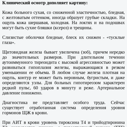
Клинический осмотр дополняет картину:
Кожа больного сухая, со сниженной эластичностью, бледная,
с желтоватым оттенком, иногда образует грубые складки. На
ощупь кожа шершавая, холодная. На локтях и на подошвах
могут быть сухие бляшки (ксероз) и трещины.
Слизистые оболочки бледные, блеск их снижен - «тусклые
глаза».
Щитовидная железа бывает увеличена (зоб), причем нередко
до значительных размеров. При длительном течении
аутоиммунного тиреоидита с высокой агрессивностью может
развиваться гипоплазия железы, выражающаяся в резком
уменьшении ее объема. В любом случае железа плотная на
ощупь, контур ее может быть неровным, бугристым, и даже
определяются узлы. Для больных гипотиреозом характерен
редкий пульс, 60 ударов в минуту и реже. Артериальное
давление понижено.
Диагностика не представляет особого труда. Сейчас
существует отработанная система определения уровня
гормонов ЩЖ в крови.
При АИТ в крови уровень тироксина Т4 и трийодтиронина