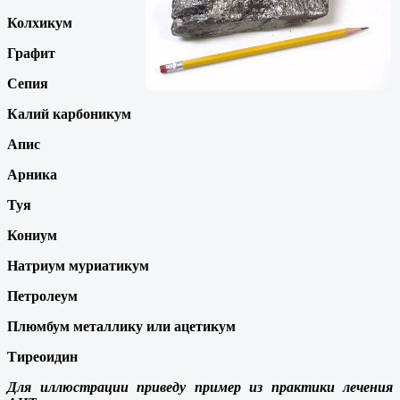
Колхикум
Графит
Сепия
Калий карбоникум
Апис
Арника
Туя
Кониум
Натриум муриатикум
Петролеум
Плюмбум металлику или ацетикум
Тиреоидин
Для иллюстрации приведу пример из практики лечения