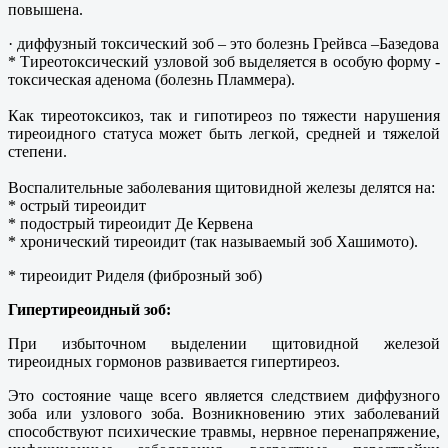
повышена.
· диффузный токсический зоб – это болезнь Грейвса –Базедова
* Тиреотоксический узловой зоб выделяется в особую форму -
токсическая аденома (болезнь Пламмера).
Как тиреотоксикоз, так и гипотиреоз по тяжести нарушения
тиреоидного статуса может быть легкой, средней и тяжелой
степени.
Воспалительные заболевания щитовидной железы делятся на:
* острый тиреоидит
* подострый тиреоидит Де Кервена
* хронический тиреоидит (так называемый зоб Хашимото).
* тиреоидит Риделя (фиброзный зоб)
Гипертиреоидный зоб:
При избыточном выделении щитовидной железой
тиреоидных гормонов развивается гипертиреоз.
Это состояние чаще всего является следствием диффузного
зоба или узлового зоба. Возникновению этих заболеваний
способствуют психические травмы, нервное перенапряжение,