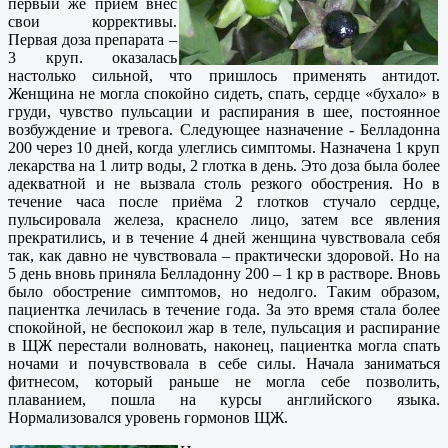
первый же приём внёс
свои коррективы.
Первая доза препарата –
3 круп. оказалась
настолько сильной, что пришлось применять антидот.
Женщина не могла спокойно сидеть, спать, сердце «бухало» в
груди, чувство пульсации и распирания в шее, постоянное
возбуждение и тревога. Следующее назначение - Белладонна
200 через 10 дней, когда улеглись симптомы. Назначена 1 круп
лекарства на 1 литр воды, 2 глотка в день. Это доза была более
адекватной и не вызвала столь резкого обострения. Но в
течение часа после приёма 2 глотков стучало сердце,
пульсировала железа, краснело лицо, затем все явления
прекратились, и в течение 4 дней женщина чувствовала себя
так, как давно не чувствовала – практически здоровой. Но на
5 день вновь приняла Белладонну 200 – 1 кр в растворе. Вновь
было обострение симптомов, но недолго. Таким образом,
пациентка лечилась в течение года. За это время стала более
спокойной, не беспокоил жар в теле, пульсация и распирание
в ЩЖ перестали волновать, наконец, пациентка могла спать
ночами и почувствовала в себе силы. Начала заниматься
фитнесом, который раньше не могла себе позволить,
плаванием, пошла на курсы английского языка.
Нормализовался уровень гормонов ЩЖ.