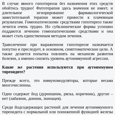
В случае явного гипотиреоза без назначения этих средств
обойтись трудно! Фитотерапия здесь значения не имеет, и
длительное игнорирование фармакологической
заместительной терапии может привести к плачевным
результатам. Гомеопатическими средствами гипотиреоз также
лечится очень трудно. Но субклинические формы успешно
поддаются лечению гомеопатическими средствами и она
может стать единственным методом лечения.
Траволечение при выраженном гипотиреозе назначается
попутно и преследует, в основном, симптоматические цели. А
также делается попытка повлиять на механизм развития
болезни, а именно снизить уровень аутоиммунной агрессии.
Какие же растения используются при аутоиммуном
тиреоидите?
Прежде всего, это иммуномодуляторы, которые весьма
многочисленны.
Одни содержат йод (дурнишник, ряска, норичник), другие –
нет (лабазник, донник, эхинацея).
Среди йодсодержащих растений для лечения аутоиммунного
тиреоидита с нормальной или пониженной функцией железы