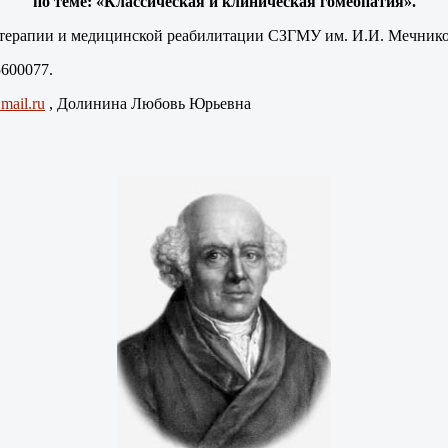
по теме: «Классическая и клиническая гомеопатия».
отерапии и медицинской реабилитации СЗГМУ им. И.И. Мечнико
5600077.
ail.ru
, Долинина Любовь Юрьевна