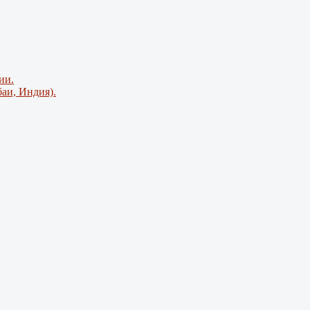
ии.
аи, Индия).