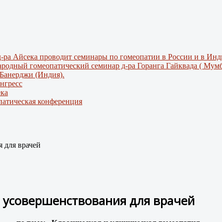
и д-ра Айсека проводит семинары по гомеопатии в России и в Инд
народный гомеопатический семинар д-ра Горанга Гайквада ( Мумб
а Банерджи (Индия).
нгресс
ека
патическая конференция
я для врачей
кл усовершенствования для врачей