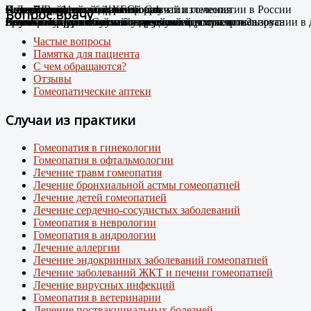
Случай Вай-фай
Я не могу дышать без телефона!
Новые препараты цифровой эры
Лечение цифровой зависимости
К Дню гомеопатии: факты о развитии гомеопатии в России
Остеоартроз.
Соли Шюсслера
Склероатрофический лихен. Случай излечения
Случай диабета
Новый штамм ковида ХЕС.
Вопрос врачу
Человек-антенна. Случай излечения.
Случай из практики
Появились случаи плохого самочувствия при использовании в
про игровую зависимость у детей и подростков
Случай из практики.
Какими гомеопатическими средствами что лечить?
Лечение Крауроза вульвы гомеопатией
Лечение гомеопатией
Внимание: пришел новый вирусный штамм коронавируса
Частые вопросы
Памятка для пациента
С чем обращаются?
Отзывы
Гомеопатические аптеки
Случаи из практики
Гомеопатия в гинекологии
Гомеопатия в офтальмологии
Лечение травм гомеопатия
Лечение бронхиальной астмы гомеопатией
Лечение детей гомеопатией
Лечение сердечно-сосудистых заболеваний
Гомеопатия в неврологии
Гомеопатия в андрологии
Лечение аллергии
Лечение эндокринных заболеваний гомеопатией
Лечение заболеваний ЖКТ и печени гомеопатией
Лечение вирусных инфекций
Гомеопатия в ветеринарии
Лечение поствакцинальных болезней